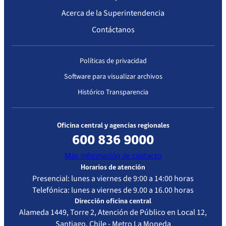
Complejidad
Acerca de la Superintendencia
Contáctanos
Primera acreditación
Políticas de privacidad
Fecha
Resolución
Vigencia de
Estándar de
Software para visualizar archivos
Resolución
la
Acreditación
acreditación
Evaluado
Histórico Transparencia
07-02-
Resolución
07-02-2021
Atención
2018
Exenta
Abierta –
Oficina central y agencias regionales
IP/N° 221
Mediana
600 836 9000
Complejidad
Más información de contacto
Horarios de atención
Presencial: lunes a viernes de 9:00 a 14:00 horas
Telefónica: lunes a viernes de 9.00 a 16.00 horas
Dirección oficina central
Alameda 1449, Torre 2, Atención de Público en Local 12,
Santiago, Chile - Metro La Moneda