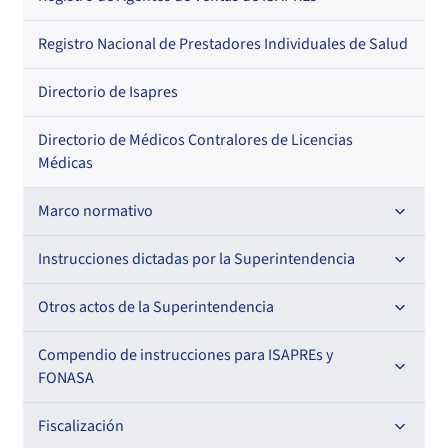
Regional
Por profesión
Por orden alfabético
Registro Nacional de Prestadores Individuales de Salud
Por especialidad
Directorio de Isapres
Directorio de Médicos Contralores de Licencias
Médicas
Marco normativo
Leyes
Instrucciones dictadas por la Superintendencia
Decretos con Fuerza de Ley
Para ISAPREs y FONASA
Otros actos de la Superintendencia
Decretos
Para Prestadores Institucionales
Antecedentes preparatorios de normas que afecten a
Compendio de instrucciones para ISAPREs y
Circulares
EMT Ley N° 20.416
FONASA
Oficios
Resoluciones
Para Entidades Acreditadoras
Circulares
Comisión Evaluadora de Licitaciones Públicas
Compendio Beneficios
Fiscalización
Resoluciones