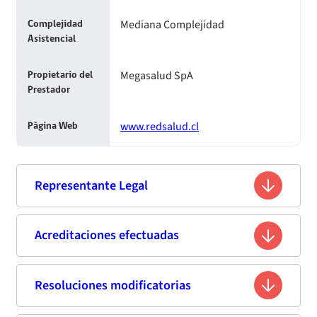
Mediana Complejidad
Complejidad
Asistencial
Megasalud SpA
Propietario del
Prestador
www.redsalud.cl
Página Web
Representante Legal
Leonardo Tamburini Mammetti
Acreditaciones efectuadas
Nombre
17.691.605-2
Rut
Resoluciones modificatorias
Tercera Acreditación
Médico Cirujano
Profesión