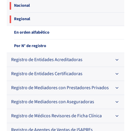
Nacional
Regional
En orden alfabético
Por N° de registro
Registro de Entidades Acreditadoras
Registro de Entidades Certificadoras
En orden alfabético
Por N° de registro
Registro de Mediadores con Prestadores Privados
Por orden alfabético
Regional
Por N° de registro
Registro de Mediadores con Aseguradoras
Por orden alfabético
Por N° de registro
Registro de Médicos Revisores de Ficha Clínica
Regional
Por profesión
Por orden alfabético
Registro de Agentes de Ventas de ISAPREs
Regional