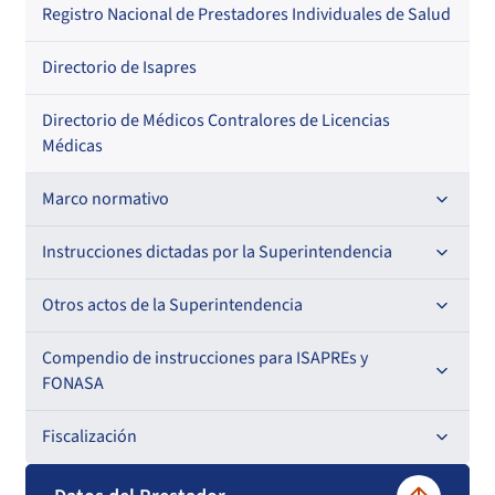
Regional
Por profesión
Por orden alfabético
Registro Nacional de Prestadores Individuales de Salud
Por especialidad
Directorio de Isapres
Directorio de Médicos Contralores de Licencias
Médicas
Marco normativo
Leyes
Instrucciones dictadas por la Superintendencia
Decretos con Fuerza de Ley
Para ISAPREs y FONASA
Otros actos de la Superintendencia
Decretos
Para Prestadores Institucionales
Antecedentes preparatorios de normas que afecten a
Compendio de instrucciones para ISAPREs y
Circulares
EMT Ley N° 20.416
FONASA
Oficios
Resoluciones
Para Entidades Acreditadoras
Circulares
Comisión Evaluadora de Licitaciones Públicas
Compendio Beneficios
Fiscalización
Resoluciones
Circulares internas
Para Entidades Certificadoras
Circulares
Convenios de colaboración
Compendio de Archivos Maestros
Informes de fiscalización