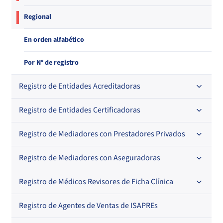
Regional
En orden alfabético
Por N° de registro
Registro de Entidades Acreditadoras
Registro de Entidades Certificadoras
En orden alfabético
Por N° de registro
Registro de Mediadores con Prestadores Privados
Por orden alfabético
Regional
Por N° de registro
Registro de Mediadores con Aseguradoras
Por orden alfabético
Por N° de registro
Registro de Médicos Revisores de Ficha Clínica
Regional
Por profesión
Por orden alfabético
Registro de Agentes de Ventas de ISAPREs
Regional