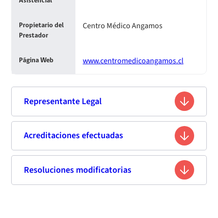
Asistencial
Centro Médico Angamos
Propietario del
Prestador
www.centromedicoangamos.cl
Página Web
Representante Legal
Milton Enrico Araneda
Acreditaciones efectuadas
Nombre
8.604.405-6
Rut
Resoluciones modificatorias
Segunda acreditación
No Disponible
Profesión
Fecha
Resolución
Vigencia de
Estándar de
Fecha de publicación
Titulo
Resumen
Enlace
Manuel Verbal N° 1201, Antofagasta,
Resolución
la
Acreditación
Domicilio