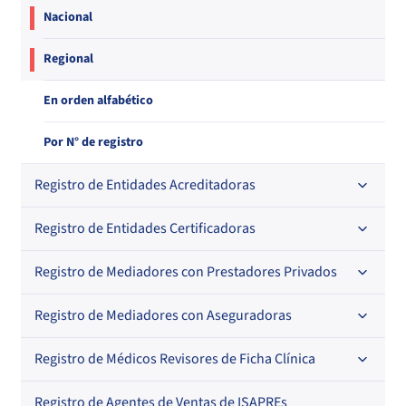
Nacional
Regional
En orden alfabético
Por N° de registro
Registro de Entidades Acreditadoras
Registro de Entidades Certificadoras
En orden alfabético
Por N° de registro
Registro de Mediadores con Prestadores Privados
Por orden alfabético
Regional
Por N° de registro
Registro de Mediadores con Aseguradoras
Por orden alfabético
Por N° de registro
Registro de Médicos Revisores de Ficha Clínica
Regional
Por profesión
Por orden alfabético
Registro de Agentes de Ventas de ISAPREs
Regional