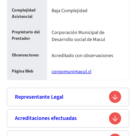
Baja Complejidad
Complejidad
Asistencial
Corporación Municipal de
Propietario del
Desarrollo social de Macul
Prestador
Acreditado con observaciones
Observaciones
corpomunimacul.cl
Página Web
Representante Legal
Alejandro Vasquez Piccardo
Acreditaciones efectuadas
Nombre
13454386-9
Rut