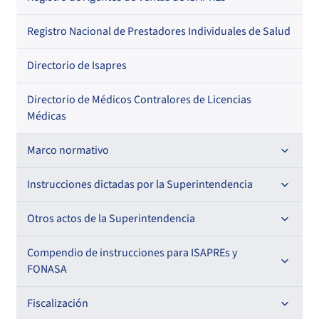
Regional
Por profesión
Por orden alfabético
Registro Nacional de Prestadores Individuales de Salud
Por especialidad
Directorio de Isapres
Directorio de Médicos Contralores de Licencias
Médicas
Marco normativo
Leyes
Instrucciones dictadas por la Superintendencia
Decretos con Fuerza de Ley
Para ISAPREs y FONASA
Otros actos de la Superintendencia
Decretos
Para Prestadores Institucionales
Antecedentes preparatorios de normas que afecten a
Compendio de instrucciones para ISAPREs y
Circulares
EMT Ley N° 20.416
FONASA
Oficios
Resoluciones
Para Entidades Acreditadoras
Circulares
Comisión Evaluadora de Licitaciones Públicas
Compendio Beneficios
Fiscalización
Resoluciones