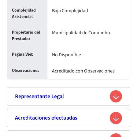
Baja Complejidad
Complejidad
Asistencial
Municipalidad de Coquimbo
Propietario del
Prestador
No Disponible
Página Web
Acreditado con Observaciones
Observaciones
Representante Legal
Ali Manouchehri Moghadam Kashan
Acreditaciones efectuadas
Nombre
Lobos