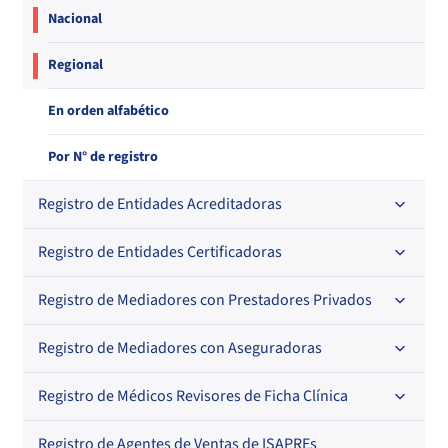
Nacional
Regional
En orden alfabético
Por N° de registro
Registro de Entidades Acreditadoras
Registro de Entidades Certificadoras
En orden alfabético
Por N° de registro
Registro de Mediadores con Prestadores Privados
Por orden alfabético
Regional
Por N° de registro
Registro de Mediadores con Aseguradoras
Por orden alfabético
Por N° de registro
Registro de Médicos Revisores de Ficha Clínica
Regional
Por profesión
Por orden alfabético
Registro de Agentes de Ventas de ISAPREs
Regional