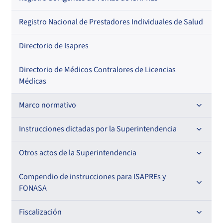
Regional
Por profesión
Por orden alfabético
Registro Nacional de Prestadores Individuales de Salud
Por especialidad
Directorio de Isapres
Directorio de Médicos Contralores de Licencias
Médicas
Marco normativo
Leyes
Instrucciones dictadas por la Superintendencia
Decretos con Fuerza de Ley
Para ISAPREs y FONASA
Otros actos de la Superintendencia
Decretos
Para Prestadores Institucionales
Antecedentes preparatorios de normas que afecten a
Compendio de instrucciones para ISAPREs y
Circulares
EMT Ley N° 20.416
FONASA
Oficios
Resoluciones
Para Entidades Acreditadoras
Circulares
Comisión Evaluadora de Licitaciones Públicas
Compendio Beneficios
Fiscalización
Resoluciones