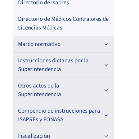
Directorio de Isapres
Fech
Corr
13-
Directorio de Médicos Contralores de
–
Licencias Médicas
Marco normativo
Leyes
Instrucciones dictadas por la
Superintendencia
Decretos con Fuerza de Ley
Para ISAPREs y FONASA
Otros actos de la
Decretos
Superintendencia
Para Prestadores Institucionales
Circulares
Resoluciones
Antecedentes preparatorios de
Compendio de instrucciones para
Oficios
Para Entidades Acreditadoras
Circulares
normas que afecten a EMT Ley N°
ISAPREs y FONASA
20.416
Resoluciones
Circulares internas
Para Entidades Certificadoras
Circulares
Compendio Beneficios
Fiscalización