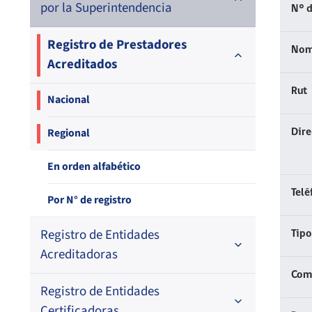
por la Superintendencia
N° d
Registro de Prestadores
Nom
Acreditados
Rut
Nacional
Regional
Dir
En orden alfabético
Telé
Por N° de registro
Registro de Entidades
Tipo
Acreditadoras
Comp
Registro de Entidades
En orden alfabético
Certificadoras