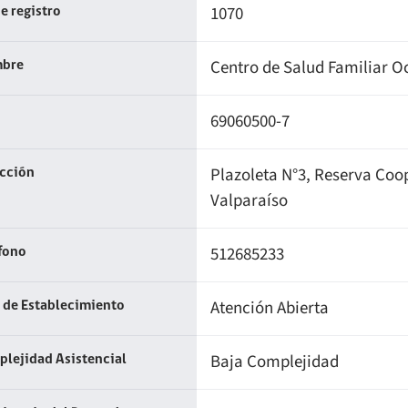
1070
e registro
Centro de Salud Familiar O
bre
69060500-7
Plazoleta N°3, Reserva Coop
ección
Valparaíso
512685233
fono
Atención Abierta
 de Establecimiento
Baja Complejidad
lejidad Asistencial