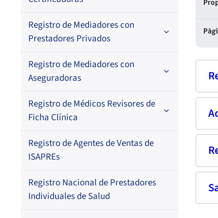
Prop
Por N° de registro
Registro de Mediadores con
Por orden alfabético
Regional
Pág
Prestadores Privados
Por N° de registro
Registro de Mediadores con
Por orden alfabético
R
Aseguradoras
Por N° de registro
Registro de Médicos Revisores de
Regional
Por profesión
A
Nom
Ficha Clínica
Por orden alfabético
Regional
Rut
Registro de Agentes de Ventas de
Regional
R
Por profesión
Pri
ISAPREs
Por orden alfabético
Prof
Registro Nacional de Prestadores
S
Fech
Por especialidad
Fec
Individuales de Salud
Dom
Res
–