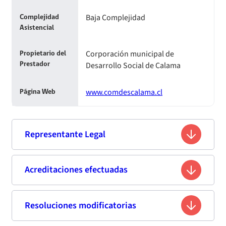
Baja Complejidad
Complejidad
Asistencial
Corporación municipal de
Propietario del
Desarrollo Social de Calama
Prestador
www.comdescalama.cl
Página Web
Representante Legal
Luis Patricio Villaseca Soto
Acreditaciones efectuadas
Nombre
15.017.469-4
Rut
Resoluciones modificatorias
Primera acreditación
Abogado
Profesión