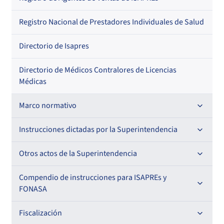
Regional
Por profesión
Por orden alfabético
Registro Nacional de Prestadores Individuales de Salud
Por especialidad
Directorio de Isapres
Directorio de Médicos Contralores de Licencias
Médicas
Marco normativo
Leyes
Instrucciones dictadas por la Superintendencia
Decretos con Fuerza de Ley
Para ISAPREs y FONASA
Otros actos de la Superintendencia
Decretos
Para Prestadores Institucionales
Antecedentes preparatorios de normas que afecten a
Compendio de instrucciones para ISAPREs y
Circulares
EMT Ley N° 20.416
FONASA
Oficios
Resoluciones
Para Entidades Acreditadoras
Circulares
Comisión Evaluadora de Licitaciones Públicas
Compendio Beneficios
Fiscalización
Resoluciones