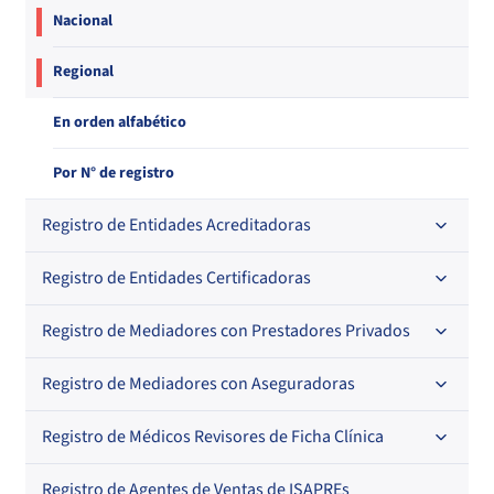
Nacional
Regional
En orden alfabético
Por N° de registro
Registro de Entidades Acreditadoras
Registro de Entidades Certificadoras
En orden alfabético
Por N° de registro
Registro de Mediadores con Prestadores Privados
Por orden alfabético
Regional
Por N° de registro
Registro de Mediadores con Aseguradoras
Por orden alfabético
Por N° de registro
Registro de Médicos Revisores de Ficha Clínica
Regional
Por profesión
Por orden alfabético
Registro de Agentes de Ventas de ISAPREs
Regional