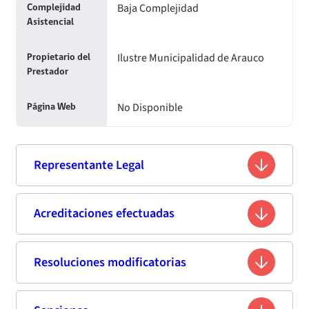
Baja Complejidad
Complejidad
Asistencial
Ilustre Municipalidad de Arauco
Propietario del
Prestador
No Disponible
Página Web
Representante Legal
Juan Mauricio Alarcón Guzmán
Acreditaciones efectuadas
Nombre
10.166.673-5
Rut
Resoluciones modificatorias
Primera acreditación
Sin Información
Profesión
Fecha
Resolución
Vigencia de
Estándar de
Fecha de publicación
Titulo
Resumen
Enlace