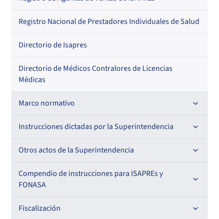
Regional
Por profesión
Por orden alfabético
Registro Nacional de Prestadores Individuales de Salud
Por especialidad
Directorio de Isapres
Directorio de Médicos Contralores de Licencias
Médicas
Marco normativo
Leyes
Instrucciones dictadas por la Superintendencia
Decretos con Fuerza de Ley
Para ISAPREs y FONASA
Otros actos de la Superintendencia
Decretos
Para Prestadores Institucionales
Antecedentes preparatorios de normas que afecten a
Compendio de instrucciones para ISAPREs y
Circulares
EMT Ley N° 20.416
FONASA
Oficios
Resoluciones
Para Entidades Acreditadoras
Circulares
Comisión Evaluadora de Licitaciones Públicas
Compendio Beneficios
Fiscalización
Resoluciones