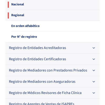
Nacional
Regional
En orden alfabético
Por N° de registro
Registro de Entidades Acreditadoras
Registro de Entidades Certificadoras
En orden alfabético
Por N° de registro
Registro de Mediadores con Prestadores Privados
Por orden alfabético
Regional
Por N° de registro
Registro de Mediadores con Aseguradoras
Por orden alfabético
Por N° de registro
Registro de Médicos Revisores de Ficha Clínica
Regional
Por profesión
Por orden alfabético
Registro de Agentes de Ventas de ISAPREs
Regional