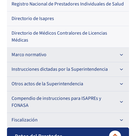
Regional
Por profesión
Por orden alfabético
Registro Nacional de Prestadores Individuales de Salud
Por especialidad
Directorio de Isapres
Directorio de Médicos Contralores de Licencias
Médicas
Marco normativo
Leyes
Instrucciones dictadas por la Superintendencia
Decretos con Fuerza de Ley
Para ISAPREs y FONASA
Otros actos de la Superintendencia
Decretos
Para Prestadores Institucionales
Antecedentes preparatorios de normas que afecten a
Compendio de instrucciones para ISAPREs y
Circulares
EMT Ley N° 20.416
FONASA
Oficios
Resoluciones
Para Entidades Acreditadoras
Circulares
Comisión Evaluadora de Licitaciones Públicas
Compendio Beneficios
Fiscalización
Resoluciones
Circulares internas
Para Entidades Certificadoras
Circulares
Convenios de colaboración
Compendio de Archivos Maestros
Informes de fiscalización