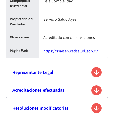
Baja Complejidad
Complejidad
Asistencial
Servicio Salud Aysén
Propietario del
Prestador
Acreditado con observaciones
Observación
https://ssaisen.redsalud.gob.cl/
Página Web
Representante Legal
Juan Pablo Bravo Quintana
Acreditaciones efectuadas
Nombre
16.422.427-9
Rut
Resoluciones modificatorias
Primera acreditación