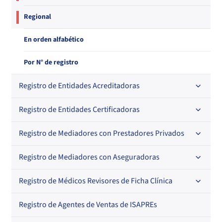
Regional
En orden alfabético
Por N° de registro
Registro de Entidades Acreditadoras
Registro de Entidades Certificadoras
En orden alfabético
Por N° de registro
Registro de Mediadores con Prestadores Privados
Por orden alfabético
Regional
Por N° de registro
Registro de Mediadores con Aseguradoras
Por orden alfabético
Por N° de registro
Registro de Médicos Revisores de Ficha Clínica
Regional
Por profesión
Por orden alfabético
Registro de Agentes de Ventas de ISAPREs
Regional