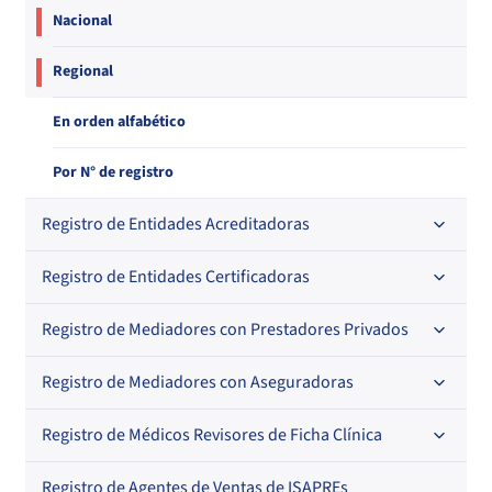
Nacional
Regional
En orden alfabético
Por N° de registro
Registro de Entidades Acreditadoras
Registro de Entidades Certificadoras
En orden alfabético
Por N° de registro
Registro de Mediadores con Prestadores Privados
Por orden alfabético
Regional
Por N° de registro
Registro de Mediadores con Aseguradoras
Por orden alfabético
Por N° de registro
Registro de Médicos Revisores de Ficha Clínica
Regional
Por profesión
Por orden alfabético
Registro de Agentes de Ventas de ISAPREs
Regional