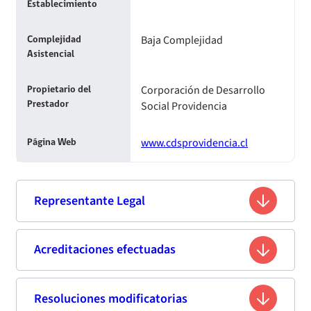
Establecimiento
Baja Complejidad
Complejidad
Asistencial
Corporación de Desarrollo
Propietario del
Social Providencia
Prestador
www.cdsprovidencia.cl
Página Web
Representante Legal
Sonia Andrea Moreno Aravena
Acreditaciones efectuadas
Nombre
13.722.326-0
Rut
Resoluciones modificatorias
Primera acreditación