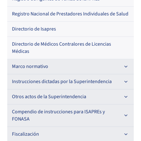
Regional
Por profesión
Por orden alfabético
Registro Nacional de Prestadores Individuales de Salud
Por especialidad
Directorio de Isapres
Directorio de Médicos Contralores de Licencias
Médicas
Marco normativo
Leyes
Instrucciones dictadas por la Superintendencia
Decretos con Fuerza de Ley
Para ISAPREs y FONASA
Otros actos de la Superintendencia
Decretos
Para Prestadores Institucionales
Antecedentes preparatorios de normas que afecten a
Compendio de instrucciones para ISAPREs y
Circulares
EMT Ley N° 20.416
FONASA
Oficios
Resoluciones
Para Entidades Acreditadoras
Circulares
Comisión Evaluadora de Licitaciones Públicas
Compendio Beneficios
Fiscalización
Resoluciones