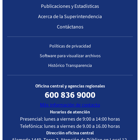
Providencia,
Publicaciones y Estadísticas
Región
Acerca de la Superintendencia
Metropolitana,
Contáctanos
debido al
cambio de su
número
Políticas de privacidad
telefónico de
Software para visualizar archivos
contacto.
Histórico Transparencia
Oficina central y agencias regionales
600 836 9000
Más información de contacto
Horarios de atención
Presencial: lunes a viernes de 9:00 a 14:00 horas
Telefónica: lunes a viernes de 9.00 a 16.00 horas
Dirección oficina central
Alameda 1449, Torre 2, Atención de Público en Local 12,