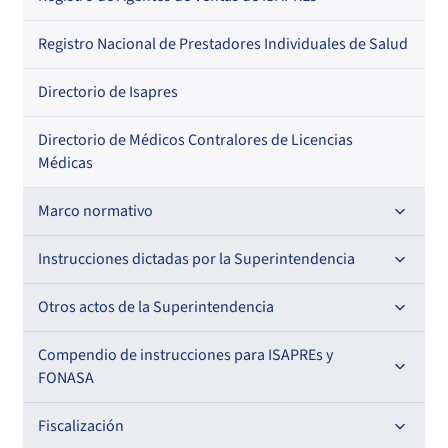
Regional
Por profesión
Por orden alfabético
Registro Nacional de Prestadores Individuales de Salud
Por especialidad
Directorio de Isapres
Directorio de Médicos Contralores de Licencias
Médicas
Marco normativo
Leyes
Instrucciones dictadas por la Superintendencia
Decretos con Fuerza de Ley
Para ISAPREs y FONASA
Otros actos de la Superintendencia
Decretos
Para Prestadores Institucionales
Antecedentes preparatorios de normas que afecten a
Compendio de instrucciones para ISAPREs y
Circulares
EMT Ley N° 20.416
FONASA
Oficios
Resoluciones
Para Entidades Acreditadoras
Circulares
Comisión Evaluadora de Licitaciones Públicas
Compendio Beneficios
Fiscalización
Resoluciones