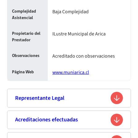
Baja Complejidad
Complejidad
Asistencial
ILustre Municipal de Arica
Propietario del
Prestador
Acreditado con observaciones
Observaciones
www.muniarica.cl
Página Web
Representante Legal
Orlando Severo Vargas Pizarro
Acreditaciones efectuadas
Nombre
7705682-3
Rut