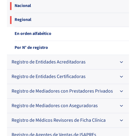
Nacional
Regional
En orden alfabético
Por N° de registro
Registro de Entidades Acreditadoras
Registro de Entidades Certificadoras
En orden alfabético
Por N° de registro
Registro de Mediadores con Prestadores Privados
Por orden alfabético
Regional
Por N° de registro
Registro de Mediadores con Aseguradoras
Por orden alfabético
Por N° de registro
Registro de Médicos Revisores de Ficha Clínica
Regional
Por profesión
Por orden alfabético
Registro de Agentes de Ventas de ISAPREs
Regional