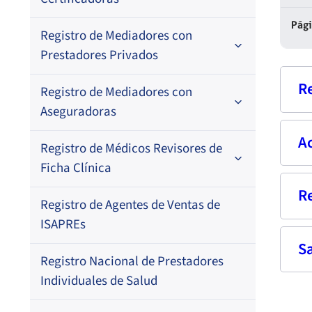
Por N° de registro
Pág
Registro de Mediadores con
Por orden alfabético
Regional
Prestadores Privados
Por N° de registro
R
Registro de Mediadores con
Por orden alfabético
Aseguradoras
Por N° de registro
A
Nom
Registro de Médicos Revisores de
Regional
Por profesión
Ficha Clínica
Por orden alfabético
Rut
Regional
R
Pri
Registro de Agentes de Ventas de
Regional
Por profesión
Prof
ISAPREs
Por orden alfabético
S
Fech
Fec
Registro Nacional de Prestadores
Dom
Res
Por especialidad
Individuales de Salud
–
Fech
Corr
22-