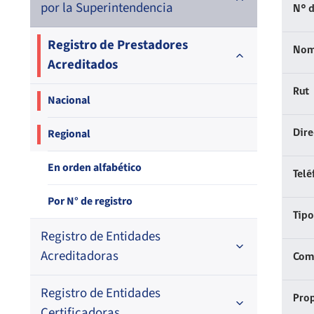
por la Superintendencia
N° d
Registro de Prestadores
Nom
Acreditados
Rut
Nacional
Regional
Dir
En orden alfabético
Telé
Por N° de registro
Tipo
Registro de Entidades
Acreditadoras
Comp
Registro de Entidades
En orden alfabético
Prop
Certificadoras