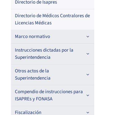
Directorio de Isapres
202
–
Directorio de Médicos Contralores de
Licencias Médicas
Marco normativo
Leyes
Instrucciones dictadas por la
Superintendencia
Decretos con Fuerza de Ley
Para ISAPREs y FONASA
Otros actos de la
Decretos
Superintendencia
Para Prestadores Institucionales
Circulares
Resoluciones
Antecedentes preparatorios de
Compendio de instrucciones para
Oficios
Para Entidades Acreditadoras
Circulares
normas que afecten a EMT Ley N°
ISAPREs y FONASA
20.416
Resoluciones
Circulares internas
Para Entidades Certificadoras
Circulares
Compendio Beneficios
Fiscalización