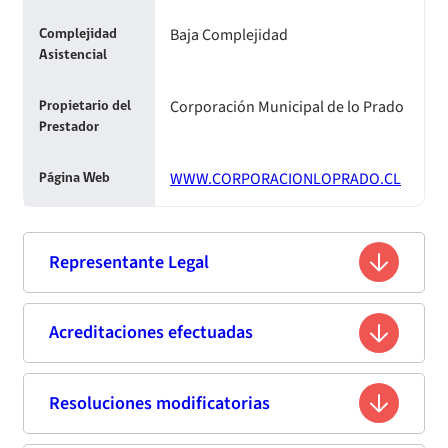
Baja Complejidad
Complejidad
Asistencial
Corporación Municipal de lo Prado
Propietario del
Prestador
WWW.CORPORACIONLOPRADO.CL
Página Web
Representante Legal
Mónica del Carmen Nuñez Montenegro
Acreditaciones efectuadas
Nombre
8.773.732-2
Rut
Resoluciones modificatorias
Segunda acreditación
Médico Cirujano
Profesión