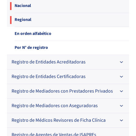
Nacional
Regional
En orden alfabético
Por N° de registro
Registro de Entidades Acreditadoras
Registro de Entidades Certificadoras
En orden alfabético
Por N° de registro
Registro de Mediadores con Prestadores Privados
Por orden alfabético
Regional
Por N° de registro
Registro de Mediadores con Aseguradoras
Por orden alfabético
Por N° de registro
Registro de Médicos Revisores de Ficha Clínica
Regional
Por profesión
Por orden alfabético
Registro de Agentes de Ventas de ISAPREs
Regional