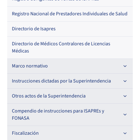
Regional
Por profesión
Por orden alfabético
Registro Nacional de Prestadores Individuales de Salud
Por especialidad
Directorio de Isapres
Directorio de Médicos Contralores de Licencias
Médicas
Marco normativo
Leyes
Instrucciones dictadas por la Superintendencia
Decretos con Fuerza de Ley
Para ISAPREs y FONASA
Otros actos de la Superintendencia
Decretos
Para Prestadores Institucionales
Antecedentes preparatorios de normas que afecten a
Compendio de instrucciones para ISAPREs y
Circulares
EMT Ley N° 20.416
FONASA
Oficios
Resoluciones
Para Entidades Acreditadoras
Circulares
Comisión Evaluadora de Licitaciones Públicas
Compendio Beneficios
Fiscalización
Resoluciones