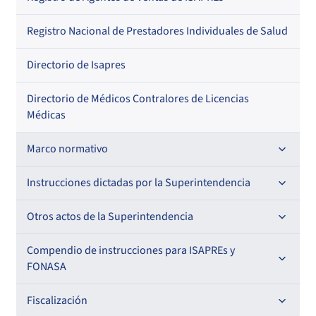
Regional
Por profesión
Por orden alfabético
Registro Nacional de Prestadores Individuales de Salud
Por especialidad
Directorio de Isapres
Directorio de Médicos Contralores de Licencias
Médicas
Marco normativo
Leyes
Instrucciones dictadas por la Superintendencia
Decretos con Fuerza de Ley
Para ISAPREs y FONASA
Otros actos de la Superintendencia
Decretos
Para Prestadores Institucionales
Antecedentes preparatorios de normas que afecten a
Compendio de instrucciones para ISAPREs y
Circulares
EMT Ley N° 20.416
FONASA
Oficios
Resoluciones
Para Entidades Acreditadoras
Circulares
Comisión Evaluadora de Licitaciones Públicas
Compendio Beneficios
Fiscalización
Resoluciones