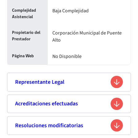
Baja Complejidad
Complejidad
Asistencial
Corporación Municipal de Puente
Propietario del
Alto
Prestador
No Disponible
Página Web
Representante Legal
Sandra Fuentes Melo
Acreditaciones efectuadas
Nombre
10.810.522-4
Rut
Resoluciones modificatorias
Primera acreditación
No Disponible
Profesión