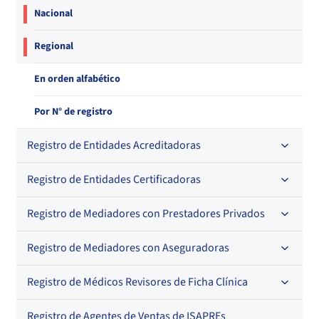
Nacional
Regional
En orden alfabético
Por N° de registro
Registro de Entidades Acreditadoras
Registro de Entidades Certificadoras
En orden alfabético
Por N° de registro
Registro de Mediadores con Prestadores Privados
Por orden alfabético
Regional
Por N° de registro
Registro de Mediadores con Aseguradoras
Por orden alfabético
Por N° de registro
Registro de Médicos Revisores de Ficha Clínica
Regional
Por profesión
Por orden alfabético
Registro de Agentes de Ventas de ISAPREs
Regional