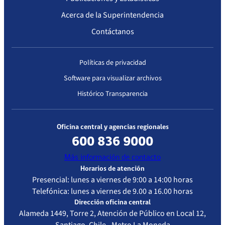
Salud Familiar
Acerca de la Superintendencia
Bernardo
Leighton
Contáctanos
Guzmán, de la
Comuna de
Puente Alto,
Políticas de privacidad
Región
Software para visualizar archivos
Metropolitana,
Histórico Transparencia
en virtud de
haber
aprobado su
Oficina central y agencias regionales
Plan de
600 836 9000
Corrección.
Más información de contacto
Horarios de atención
Acreditado con observaciones
Presencial: lunes a viernes de 9:00 a 14:00 horas
Telefónica: lunes a viernes de 9.00 a 16.00 horas
Dirección oficina central
Fecha
Resolución
Vigencia de
Estándar de
Alameda 1449, Torre 2, Atención de Público en Local 12,
Resolución
la
Acreditación
Santiago, Chile - Metro La Moneda