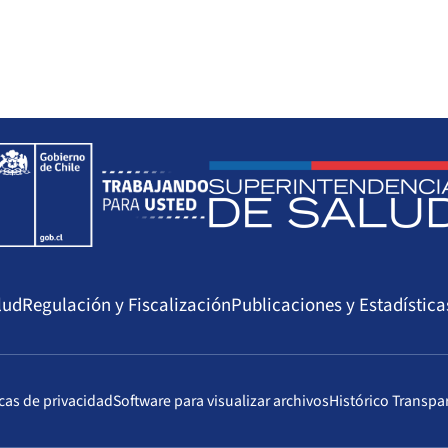
12/2016
Resolución Exenta
14/12/2019
IP/N°1812
lud
Regulación y Fiscalización
Publicaciones y Estadística
icas de privacidad
Software para visualizar archivos
Histórico Transpa