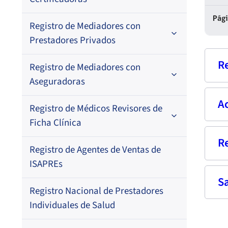
Por N° de registro
Pág
Registro de Mediadores con
Por orden alfabético
Regional
Prestadores Privados
Por N° de registro
R
Registro de Mediadores con
Por orden alfabético
Aseguradoras
Por N° de registro
A
Nom
Registro de Médicos Revisores de
Regional
Por profesión
Ficha Clínica
Por orden alfabético
Rut
Regional
R
Ter
Registro de Agentes de Ventas de
Regional
Por profesión
Prof
ISAPREs
Por orden alfabético
S
Fech
Fec
Registro Nacional de Prestadores
Dom
Res
Por especialidad
Individuales de Salud
–
Fech
Corr
19-