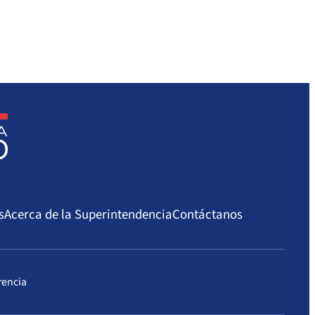
Centro de Diálisis – Mediana
Acredita Calidad
Complejidad
E.I.R.L.
s
Acerca de la Superintendencia
Contáctanos
rencia