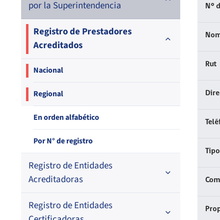
por la Superintendencia
N° d
Registro de Prestadores
Nom
Acreditados
Rut
Nacional
Regional
Dir
En orden alfabético
Telé
Por N° de registro
Tipo
Registro de Entidades
Acreditadoras
Comp
Registro de Entidades
En orden alfabético
Prop
Certificadoras