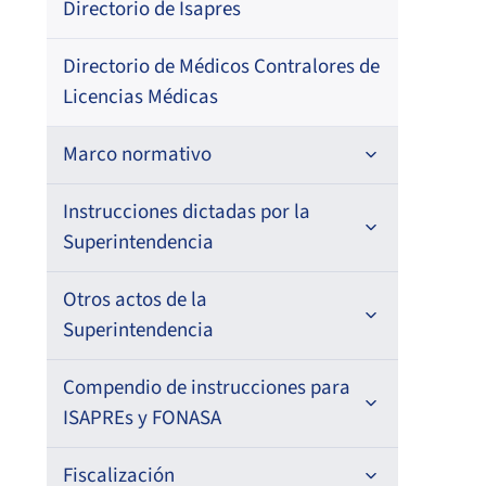
Directorio de Isapres
–
Directorio de Médicos Contralores de
Licencias Médicas
Seg
Marco normativo
Fec
Res
Leyes
Instrucciones dictadas por la
Superintendencia
08-
Decretos con Fuerza de Ley
202
Para ISAPREs y FONASA
Otros actos de la
Decretos
Superintendencia
Para Prestadores Institucionales
Circulares
Pri
Resoluciones
Antecedentes preparatorios de
Compendio de instrucciones para
Oficios
Para Entidades Acreditadoras
Circulares
normas que afecten a EMT Ley N°
ISAPREs y FONASA
20.416
Fec
Resoluciones
Circulares internas
Para Entidades Certificadoras
Circulares
Compendio Beneficios
Fiscalización
Res