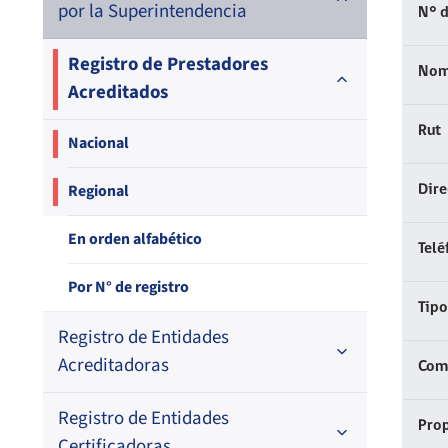
por la Superintendencia
N° d
Registro de Prestadores
Nom
Acreditados
Rut
Nacional
Regional
Dir
En orden alfabético
Telé
Por N° de registro
Tipo
Registro de Entidades
Acreditadoras
Comp
Registro de Entidades
En orden alfabético
Prop
Certificadoras