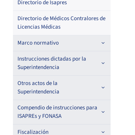
Directorio de Isapres
202
202
–
Directorio de Médicos Contralores de
Licencias Médicas
Pri
Marco normativo
Fec
Res
Leyes
Instrucciones dictadas por la
Superintendencia
20-
Decretos con Fuerza de Ley
Para ISAPREs y FONASA
Otros actos de la
Decretos
Superintendencia
Para Prestadores Institucionales
Circulares
Resoluciones
Antecedentes preparatorios de
Compendio de instrucciones para
Oficios
Para Entidades Acreditadoras
Circulares
normas que afecten a EMT Ley N°
ISAPREs y FONASA
20.416
Resoluciones
Circulares internas
Para Entidades Certificadoras
Circulares
Compendio Beneficios
Fiscalización