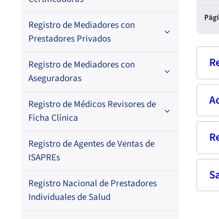
Por N° de registro
Pág
Registro de Mediadores con
Por orden alfabético
Regional
Prestadores Privados
Por N° de registro
R
Registro de Mediadores con
Por orden alfabético
Aseguradoras
Por N° de registro
A
Nom
Registro de Médicos Revisores de
Regional
Por profesión
Ficha Clínica
Por orden alfabético
Rut
Regional
R
Seg
Registro de Agentes de Ventas de
Regional
Por profesión
Prof
ISAPREs
Por orden alfabético
S
Fech
Fec
Registro Nacional de Prestadores
pub
Dom
Res
Por especialidad
Individuales de Salud
08-
Fech
Corr
28-