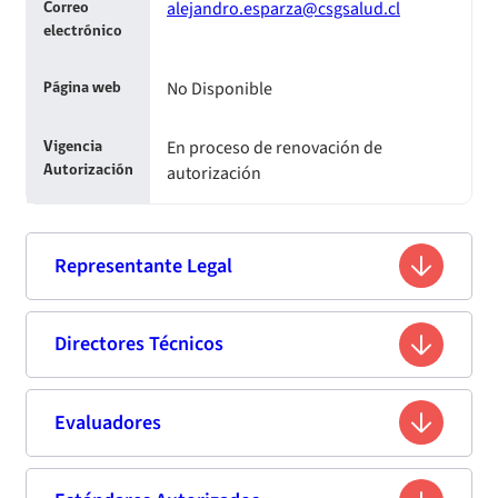
alejandro.esparza@csgsalud.cl
Correo
electrónico
No Disponible
Página web
En proceso de renovación de
Vigencia
autorización
Autorización
Representante Legal
Alejandro Javier Esparza Morales
Directores Técnicos
Nombre
12.013.414-0
Rut
Director Técnico
Evaluadores
Ingeniero Comercial
Profesión
Judith Isabel Caiceo Romo
Nombre
N°
Apellido
Apellido
Nombres
RUT