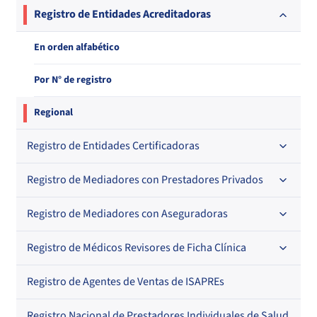
Nacional
Registro de Entidades Acreditadoras
Regional
En orden alfabético
En orden alfabético
Por N° de registro
Por N° de registro
Regional
Registro de Entidades Certificadoras
Registro de Mediadores con Prestadores Privados
Por orden alfabético
Por N° de registro
Registro de Mediadores con Aseguradoras
Por orden alfabético
Por N° de registro
Registro de Médicos Revisores de Ficha Clínica
Regional
Por profesión
Por orden alfabético
Registro de Agentes de Ventas de ISAPREs
Regional
Regional
Por profesión
Por orden alfabético
Registro Nacional de Prestadores Individuales de Salud