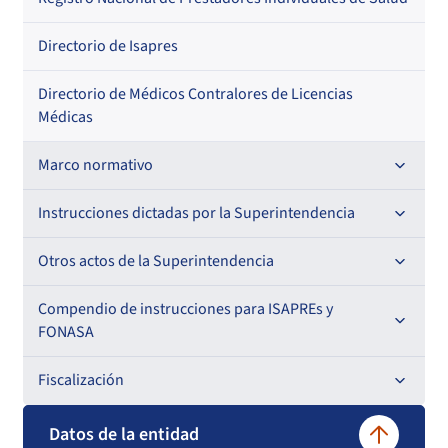
Por especialidad
Directorio de Isapres
Directorio de Médicos Contralores de Licencias
Médicas
Marco normativo
Leyes
Instrucciones dictadas por la Superintendencia
Decretos con Fuerza de Ley
Para ISAPREs y FONASA
Otros actos de la Superintendencia
Decretos
Para Prestadores Institucionales
Antecedentes preparatorios de normas que afecten a
Compendio de instrucciones para ISAPREs y
Circulares
EMT Ley N° 20.416
FONASA
Oficios
Resoluciones
Para Entidades Acreditadoras
Circulares
Comisión Evaluadora de Licitaciones Públicas
Compendio Beneficios
Fiscalización
Resoluciones
Circulares internas
Para Entidades Certificadoras
Circulares
Convenios de colaboración
Compendio de Archivos Maestros
Informes de fiscalización
Datos de la entidad
Oficios Circulares