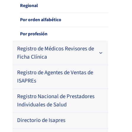
Regional
Por profesión
Por orden alfabético
Regional
Por profesión
Registro de Médicos Revisores de
Ficha Clínica
Registro de Agentes de Ventas de
Regional
ISAPREs
Por orden alfabético
Registro Nacional de Prestadores
Por especialidad
Individuales de Salud
Directorio de Isapres