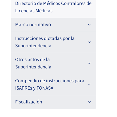
Directorio de Médicos Contralores de
Licencias Médicas
Marco normativo
Leyes
Instrucciones dictadas por la
Superintendencia
Decretos con Fuerza de Ley
Para ISAPREs y FONASA
Otros actos de la
Decretos
Superintendencia
Para Prestadores Institucionales
Circulares
Resoluciones
Antecedentes preparatorios de
Compendio de instrucciones para
Oficios
Para Entidades Acreditadoras
Circulares
normas que afecten a EMT Ley N°
ISAPREs y FONASA
20.416
Resoluciones
Circulares internas
Para Entidades Certificadoras
Circulares
Compendio Beneficios
Fiscalización
Comisión Evaluadora de Licitaciones
Oficios Circulares
Resoluciones
Circulares internas
Para Prestadores Individuales
Resoluciones
Compendio de Archivos Maestros
Informes de fiscalización
Públicas