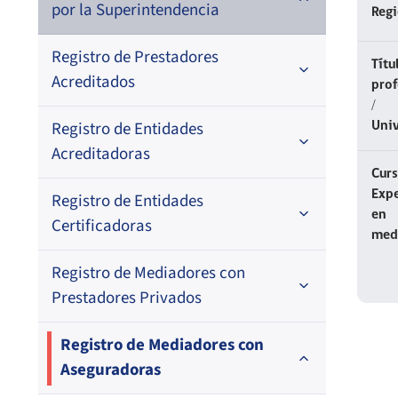
por la Superintendencia
Reg
Registro de Prestadores
Títu
Acreditados
prof
/
Registro de Entidades
Nacional
Uni
Acreditadoras
Regional
Curs
Expe
Registro de Entidades
En orden alfabético
En orden alfabético
en
Certificadoras
med
Por N° de registro
Por N° de registro
Registro de Mediadores con
Por orden alfabético
Regional
Prestadores Privados
Por N° de registro
Por orden alfabético
Registro de Mediadores con
Aseguradoras
Por N° de registro