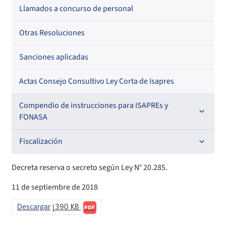
Llamados a concurso de personal
Otras Resoluciones
Sanciones aplicadas
Actas Consejo Consultivo Ley Corta de Isapres
Compendio de instrucciones para ISAPREs y
FONASA
Compendio Beneficios
Fiscalización
Compendio de Archivos Maestros
Informes de fiscalización
Decreta reserva o secreto según Ley N° 20.285.
11 de septiembre de 2018
Compendio Información
Sanciones aplicadas
Descargar
390 KB
PDF
Compendio Instrumentos Contractuales
Sanciones a Entidades Acreditadoras