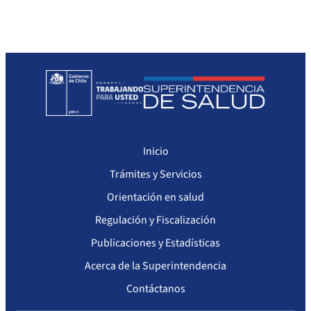
Sanciones Agentes de Ventas
Compendio Procedimientos
Sanciones a Isapres
Sanciones a Prestadores
Inicio
Trámites y Servicios
Orientación en salud
Regulación y Fiscalización
Publicaciones y Estadísticas
Acerca de la Superintendencia
Contáctanos