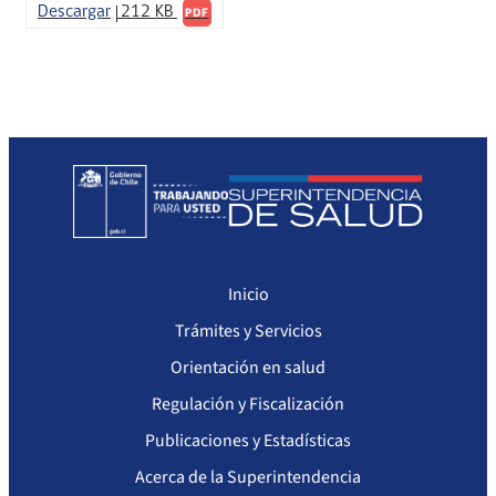
Sanciones Agentes de Ventas
Compendio Procedimientos
Descargar
212 KB
PDF
Sanciones a Isapres
Sanciones a Prestadores
Inicio
Trámites y Servicios
Orientación en salud
Regulación y Fiscalización
Publicaciones y Estadísticas
Acerca de la Superintendencia