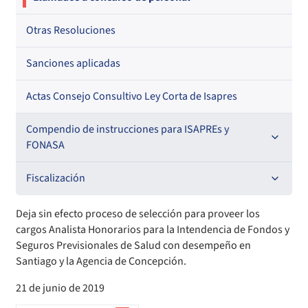
Otras Resoluciones
Sanciones aplicadas
Actas Consejo Consultivo Ley Corta de Isapres
Compendio de instrucciones para ISAPREs y
FONASA
Compendio Beneficios
Fiscalización
Compendio de Archivos Maestros
Informes de fiscalización
Deja sin efecto proceso de selección para proveer los
cargos Analista Honorarios para la Intendencia de Fondos y
Compendio Información
Sanciones aplicadas
Seguros Previsionales de Salud con desempeño en
Santiago y la Agencia de Concepción.
Compendio Instrumentos Contractuales
Sanciones a Entidades Acreditadoras
21 de junio de 2019