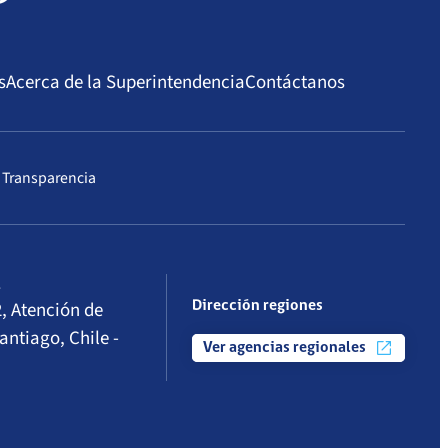
s
Acerca de la Superintendencia
Contáctanos
 Transparencia
l
, Atención de
Dirección regiones
antiago, Chile -
Ver agencias regionales