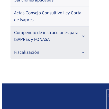
Sanciones aplicadas
Actas Consejo Consultivo Ley Corta
de Isapres
Compendio de instrucciones para
ISAPREs y FONASA
Compendio Beneficios
Fiscalización
Compendio de Archivos Maestros
Informes de fiscalización
Compendio Información
Sanciones aplicadas
Compendio Instrumentos
Sanciones a Entidades Acreditadoras
Contractuales
Sanciones Agentes de Ventas