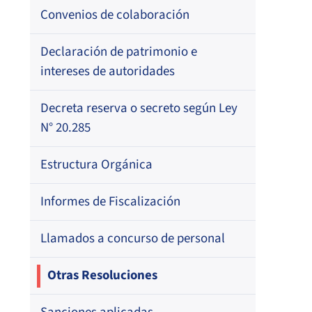
Resoluciones
Para otros destinatarios
Circulares
Registro de Médicos Revisores de
Convenios de colaboración
Regional
Por profesión
Ficha Clínica
Oficios Circulares
Circulares internas
Circulares
Por orden alfabético
Declaración de patrimonio e
Regional
Registro de Agentes de Ventas de
intereses de autoridades
Regional
Resoluciones
Por profesión
ISAPREs
Por orden alfabético
Decreta reserva o secreto según Ley
Oficios Circulares
Registro Nacional de Prestadores
N° 20.285
Por especialidad
Individuales de Salud
Estructura Orgánica
Directorio de Isapres
Informes de Fiscalización
Directorio de Médicos Contralores de
Llamados a concurso de personal
Licencias Médicas
Otras Resoluciones