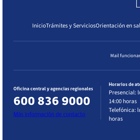
Compendio Procedimientos
Sanciones a Isapres
Sanciones a Prestadores
Inicio
Trámites y Servicios
Orientación en sa
Mail funciona
Horarios de a
Oficina central y agencias regionales
Presencial: l
600 836 9000
14:00 horas
Telefónica: l
Más información de contacto
horas