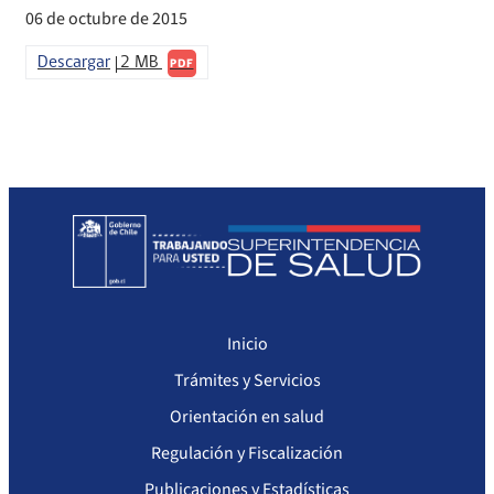
Sanciones Agentes de Ventas
Compendio Procedimientos
06 de octubre de 2015
Sanciones a Isapres
Descargar
2 MB
PDF
Sanciones a Prestadores
Inicio
Trámites y Servicios
Orientación en salud
Regulación y Fiscalización
Publicaciones y Estadísticas