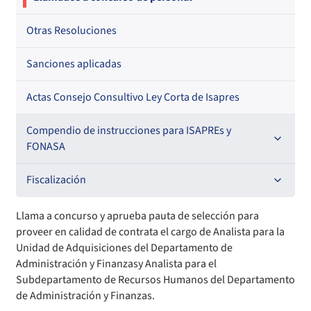
Otras Resoluciones
Sanciones aplicadas
Actas Consejo Consultivo Ley Corta de Isapres
Compendio de instrucciones para ISAPREs y
FONASA
Compendio Beneficios
Fiscalización
Compendio de Archivos Maestros
Informes de fiscalización
Llama a concurso y aprueba pauta de selección para
proveer en calidad de contrata el cargo de Analista para la
Compendio Información
Sanciones aplicadas
Unidad de Adquisiciones del Departamento de
Administración y Finanzasy Analista para el
Subdepartamento de Recursos Humanos del Departamento
Compendio Instrumentos Contractuales
Sanciones a Entidades Acreditadoras
de Administración y Finanzas.