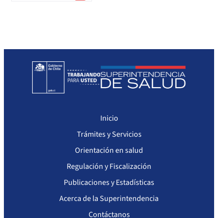
Sanciones Agentes de Ventas
Compendio Procedimientos
Sanciones a Isapres
Sanciones a Prestadores
Inicio
Trámites y Servicios
Orientación en salud
Regulación y Fiscalización
Publicaciones y Estadísticas
Acerca de la Superintendencia
Contáctanos