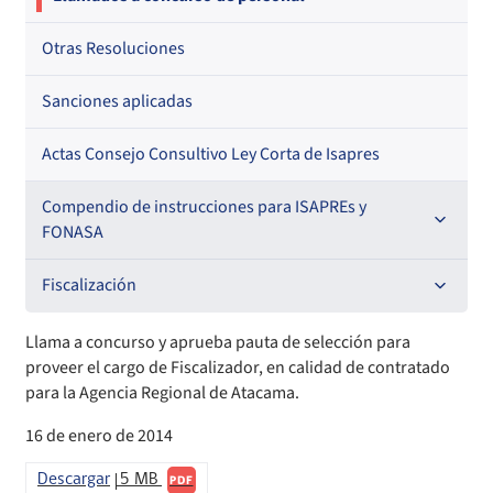
Otras Resoluciones
Sanciones aplicadas
Actas Consejo Consultivo Ley Corta de Isapres
Compendio de instrucciones para ISAPREs y
FONASA
Compendio Beneficios
Fiscalización
Compendio de Archivos Maestros
Informes de fiscalización
Llama a concurso y aprueba pauta de selección para
proveer el cargo de Fiscalizador, en calidad de contratado
Compendio Información
Sanciones aplicadas
para la Agencia Regional de Atacama.
16 de enero de 2014
Compendio Instrumentos Contractuales
Sanciones a Entidades Acreditadoras
Descargar
5 MB
PDF