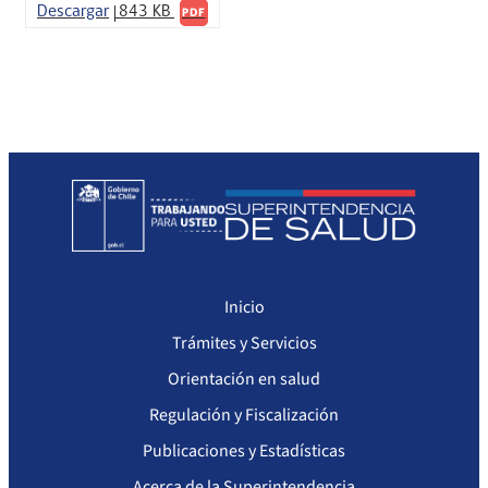
Sanciones Agentes de Ventas
Compendio Procedimientos
Descargar
843 KB
PDF
Sanciones a Isapres
Sanciones a Prestadores
Inicio
Trámites y Servicios
Orientación en salud
Regulación y Fiscalización
Publicaciones y Estadísticas
Acerca de la Superintendencia