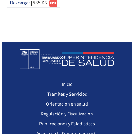
Sanciones Agentes de Ventas
Compendio Procedimientos
Descargar
685 KB
PDF
Sanciones a Isapres
Sanciones a Prestadores
Inicio
Trámites y Servicios
Orientación en salud
Regulación y Fiscalización
Publicaciones y Estadísticas
Acerca de la Superintendencia