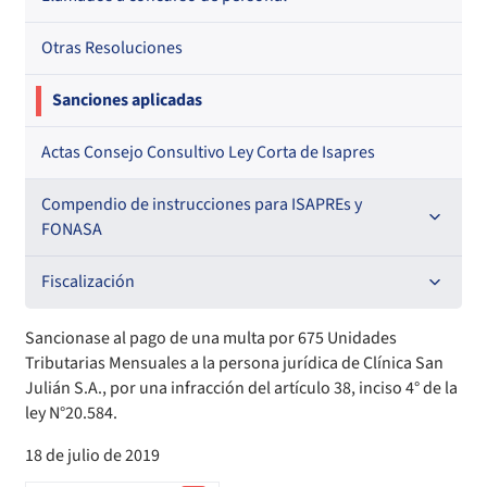
Otras Resoluciones
Sanciones aplicadas
Actas Consejo Consultivo Ley Corta de Isapres
Compendio de instrucciones para ISAPREs y
FONASA
Compendio Beneficios
Fiscalización
Compendio de Archivos Maestros
Informes de fiscalización
Sancionase al pago de una multa por 675 Unidades
Tributarias Mensuales a la persona jurídica de Clínica San
Compendio Información
Sanciones aplicadas
Julián S.A., por una infracción del artículo 38, inciso 4° de la
ley N°20.584.
Compendio Instrumentos Contractuales
Sanciones a Entidades Acreditadoras
18 de julio de 2019