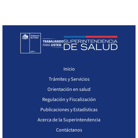
Sanciones a Prestadores
Llamados a concurso de personal
Otras Resoluciones
Sanciones aplicadas
Actas Consejo Consultivo Ley Corta de Isapres
Inicio
Trámites y Servicios
Orientación en salud
Regulación y Fiscalización
Publicaciones y Estadísticas
Acerca de la Superintendencia
Contáctanos