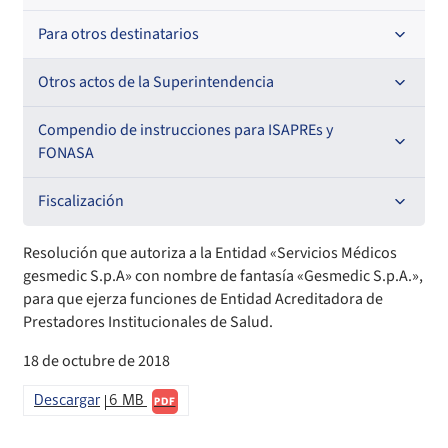
Para otros destinatarios
Circulares
Circulares internas
Otros actos de la Superintendencia
Circulares
Resoluciones
Antecedentes preparatorios de normas que afecten a
Compendio de instrucciones para ISAPREs y
EMT Ley N° 20.416
FONASA
Oficios Circulares
Comisión Evaluadora de Licitaciones Públicas
Compendio Beneficios
Fiscalización
Convenios de colaboración
Compendio de Archivos Maestros
Informes de fiscalización
Resolución que autoriza a la Entidad «Servicios Médicos
gesmedic S.p.A» con nombre de fantasía «Gesmedic S.p.A.»,
Declaración de patrimonio e intereses de autoridades
Compendio Información
Sanciones aplicadas
para que ejerza funciones de Entidad Acreditadora de
Prestadores Institucionales de Salud.
Decreta reserva o secreto según Ley N° 20.285
Compendio Instrumentos Contractuales
Sanciones a Entidades Acreditadoras
18 de octubre de 2018
Sanciones Agentes de Ventas
Estructura Orgánica
Compendio Procedimientos
Descargar
6 MB
PDF
Sanciones a Isapres
Informes de Fiscalización