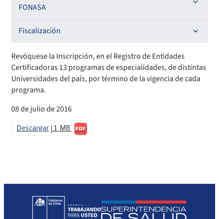
EMT Ley N° 20.416
FONASA
Oficios Circulares
Comisión Evaluadora de Licitaciones Públicas
Compendio Beneficios
Fiscalización
Convenios de colaboración
Compendio de Archivos Maestros
Informes de fiscalización
Revóquese la Inscripción, en el Registro de Entidades
Certificadoras 13 programas de especialidades, de distintas
Declaración de patrimonio e intereses de autoridades
Compendio Información
Sanciones aplicadas
Universidades del país, por término de la vigencia de cada
programa.
Decreta reserva o secreto según Ley N° 20.285
Compendio Instrumentos Contractuales
Sanciones a Entidades Acreditadoras
08 de julio de 2016
Sanciones Agentes de Ventas
Estructura Orgánica
Compendio Procedimientos
Descargar
1 MB
PDF
Sanciones a Isapres
Informes de Fiscalización
Sanciones a Prestadores
Llamados a concurso de personal
Otras Resoluciones
Sanciones aplicadas