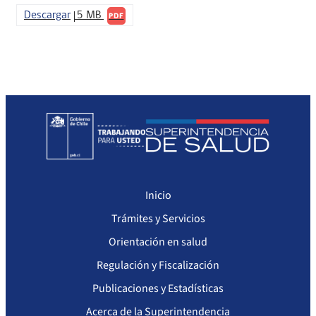
Descargar
5 MB
PDF
Sanciones a Prestadores
Llamados a concurso de personal
Otras Resoluciones
Sanciones aplicadas
Actas Consejo Consultivo Ley Corta de Isapres
Inicio
Trámites y Servicios
Orientación en salud
Regulación y Fiscalización
Publicaciones y Estadísticas
Acerca de la Superintendencia