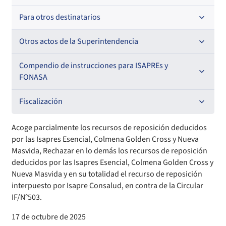
Oficios Circulares
Resoluciones
Para otros destinatarios
Circulares
Oficios Circulares
Circulares internas
Otros actos de la Superintendencia
Circulares
Resoluciones
Antecedentes preparatorios de normas que afecten a
Compendio de instrucciones para ISAPREs y
EMT Ley N° 20.416
FONASA
Oficios Circulares
Comisión Evaluadora de Licitaciones Públicas
Compendio Beneficios
Fiscalización
Convenios de colaboración
Compendio de Archivos Maestros
Informes de fiscalización
Acoge parcialmente los recursos de reposición deducidos
por las Isapres Esencial, Colmena Golden Cross y Nueva
Declaración de patrimonio e intereses de autoridades
Compendio Información
Sanciones aplicadas
Masvida, Rechazar en lo demás los recursos de reposición
deducidos por las Isapres Esencial, Colmena Golden Cross y
Nueva Masvida y en su totalidad el recurso de reposición
Decreta reserva o secreto según Ley N° 20.285
Compendio Instrumentos Contractuales
Sanciones a Entidades Acreditadoras
interpuesto por Isapre Consalud, en contra de la Circular
IF/N°503.
Sanciones Agentes de Ventas
Estructura Orgánica
Compendio Procedimientos
17 de octubre de 2025
Sanciones a Isapres
Informes de Fiscalización