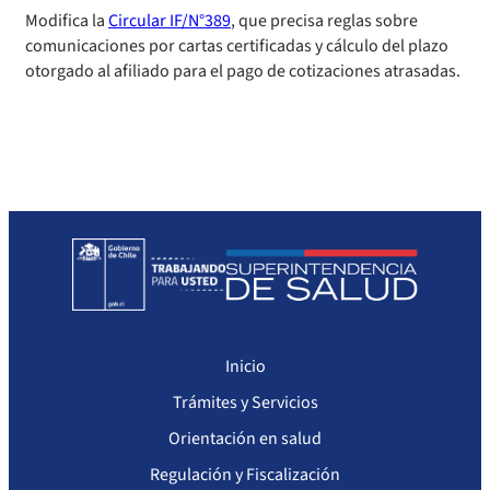
Modifica la
Circular IF/N°389
, que precisa reglas sobre
Sanciones a Prestadores
Llamados a concurso de personal
comunicaciones por cartas certificadas y cálculo del plazo
otorgado al afiliado para el pago de cotizaciones atrasadas.
Otras Resoluciones
Sanciones aplicadas
Actas Consejo Consultivo Ley Corta de Isapres
Inicio
Trámites y Servicios
Orientación en salud
Regulación y Fiscalización