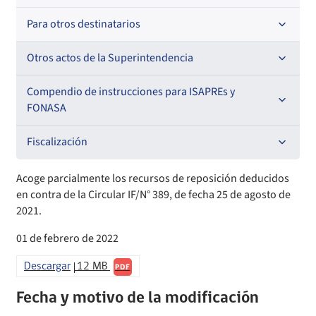
Oficios Circulares
Resoluciones
Para otros destinatarios
Circulares
Oficios Circulares
Circulares internas
Otros actos de la Superintendencia
Circulares
Resoluciones
Antecedentes preparatorios de normas que afecten a
Compendio de instrucciones para ISAPREs y
EMT Ley N° 20.416
FONASA
Oficios Circulares
Comisión Evaluadora de Licitaciones Públicas
Compendio Beneficios
Fiscalización
Convenios de colaboración
Compendio de Archivos Maestros
Informes de fiscalización
Acoge parcialmente los recursos de reposición deducidos
en contra de la Circular IF/N° 389, de fecha 25 de agosto de
Declaración de patrimonio e intereses de autoridades
Compendio Información
Sanciones aplicadas
2021.
01 de febrero de 2022
Decreta reserva o secreto según Ley N° 20.285
Compendio Instrumentos Contractuales
Sanciones a Entidades Acreditadoras
Descargar
12 MB
PDF
Sanciones Agentes de Ventas
Estructura Orgánica
Compendio Procedimientos
Fecha y motivo de la modificación
Sanciones a Isapres
Informes de Fiscalización