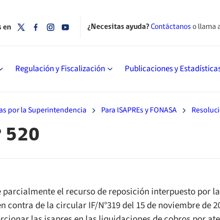
¿Necesitas ayuda?
Contáctanos
o llama 
s en
Regulación y Fiscalización
Publicaciones y Estadística
as por la Superintendencia
Para ISAPREs y FONASA
Resoluc
° 520
 parcialmente el recurso de reposición interpuesto por l
 en contra de la circular IF/N°319 del 15 de noviembre d
rcionar las isapres en las liquidaciones de cobros por at