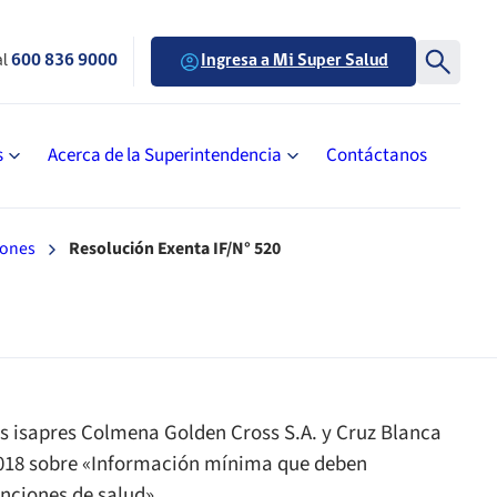
al
600 836 9000
Ingresa a Mi Super Salud
s
Acerca de la Superintendencia
Contáctanos
iones
Resolución Exenta IF/N° 520
as isapres Colmena Golden Cross S.A. y Cruz Blanca
e 2018 sobre «Información mínima que deben
enciones de salud»