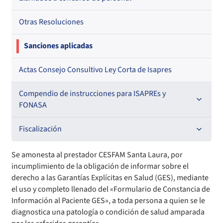
Otras Resoluciones
Sanciones aplicadas
Actas Consejo Consultivo Ley Corta de Isapres
Compendio de instrucciones para ISAPREs y
FONASA
Compendio Beneficios
Fiscalización
Compendio de Archivos Maestros
Informes de fiscalización
Se amonesta al prestador CESFAM Santa Laura, por
incumplimiento de la obligación de informar sobre el
Compendio Información
Sanciones aplicadas
derecho a las Garantías Explícitas en Salud (GES), mediante
el uso y completo llenado del «Formulario de Constancia de
Información al Paciente GES», a toda persona a quien se le
Compendio Instrumentos Contractuales
Sanciones a Entidades Acreditadoras
diagnostica una patología o condición de salud amparada