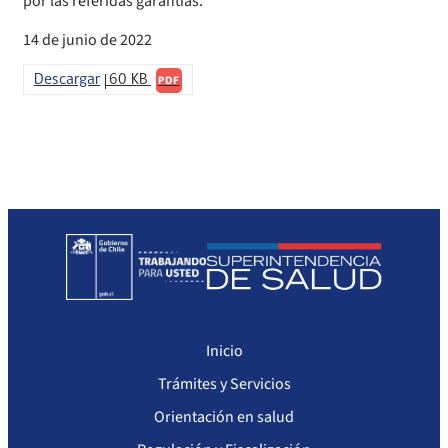
por las referidas garantías.
Sanciones Agentes de Ventas
Compendio Procedimientos
14 de junio de 2022
Sanciones a Isapres
Descargar
60 KB
PDF
Sanciones a Prestadores
Inicio
Trámites y Servicios
Orientación en salud