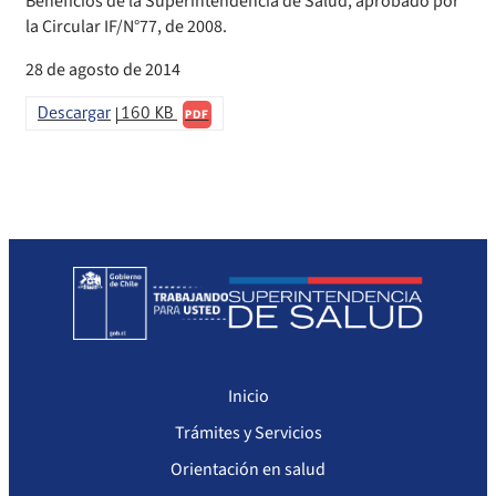
Beneficios de la Superintendencia de Salud, aprobado por
Sanciones Agentes de Ventas
Compendio Procedimientos
la Circular IF/N°77, de 2008.
Sanciones a Isapres
28 de agosto de 2014
Sanciones a Prestadores
Descargar
160 KB
PDF
Inicio
Trámites y Servicios
Orientación en salud