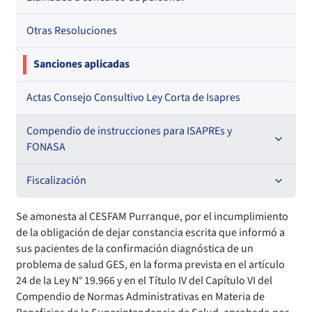
Otras Resoluciones
Sanciones aplicadas
Actas Consejo Consultivo Ley Corta de Isapres
Compendio de instrucciones para ISAPREs y
FONASA
Compendio Beneficios
Fiscalización
Compendio de Archivos Maestros
Informes de fiscalización
Se amonesta al CESFAM Purranque, por el incumplimiento
de la obligación de dejar constancia escrita que informó a
Compendio Información
Sanciones aplicadas
sus pacientes de la confirmación diagnóstica de un
problema de salud GES, en la forma prevista en el artículo
24 de la Ley N° 19.966 y en el Título IV del Capítulo VI del
Compendio Instrumentos Contractuales
Sanciones a Entidades Acreditadoras
Compendio de Normas Administrativas en Materia de