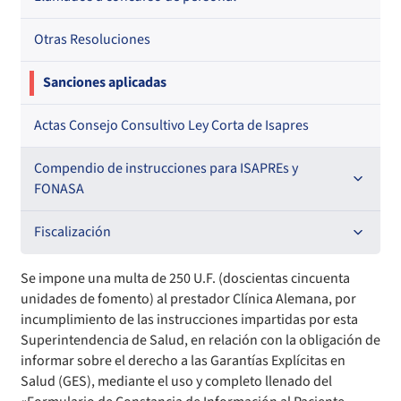
Otras Resoluciones
Sanciones aplicadas
Actas Consejo Consultivo Ley Corta de Isapres
Compendio de instrucciones para ISAPREs y
FONASA
Compendio Beneficios
Fiscalización
Compendio de Archivos Maestros
Informes de fiscalización
Se impone una multa de 250 U.F. (doscientas cincuenta
unidades de fomento) al prestador Clínica Alemana, por
Compendio Información
Sanciones aplicadas
incumplimiento de las instrucciones impartidas por esta
Superintendencia de Salud, en relación con la obligación de
informar sobre el derecho a las Garantías Explícitas en
Compendio Instrumentos Contractuales
Sanciones a Entidades Acreditadoras
Salud (GES), mediante el uso y completo llenado del