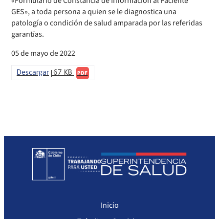
«Formulario de Constancia de Información al Paciente
Sanciones Agentes de Ventas
Compendio Procedimientos
GES», a toda persona a quien se le diagnostica una
patología o condición de salud amparada por las referidas
Sanciones a Isapres
garantías.
Sanciones a Prestadores
05 de mayo de 2022
Descargar
67 KB
PDF
Inicio