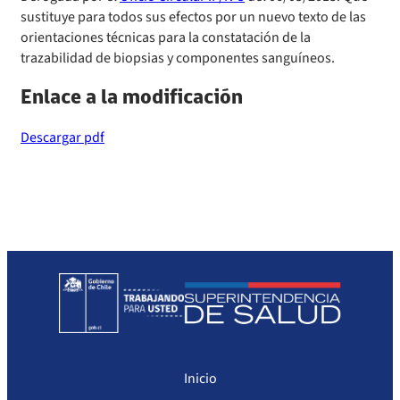
sustituye para todos sus efectos por un nuevo texto de las
Sanciones a Prestadores
Llamados a concurso de personal
orientaciones técnicas para la constatación de la
trazabilidad de biopsias y componentes sanguíneos.
Otras Resoluciones
Enlace a la modificación
Sanciones aplicadas
Descargar pdf
Actas Consejo Consultivo Ley Corta de Isapres
Inicio