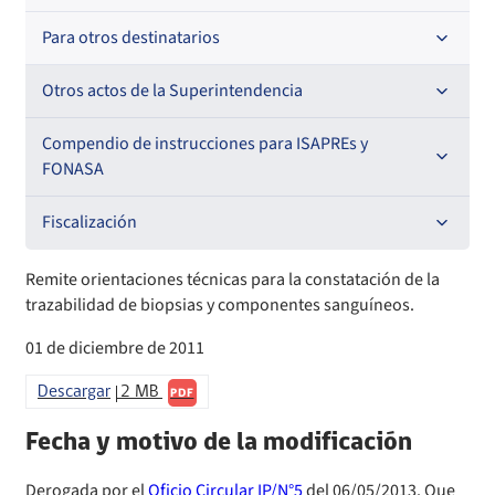
Para otros destinatarios
Circulares
Circulares internas
Otros actos de la Superintendencia
Circulares
Resoluciones
Antecedentes preparatorios de normas que afecten a
Compendio de instrucciones para ISAPREs y
EMT Ley N° 20.416
FONASA
Oficios Circulares
Comisión Evaluadora de Licitaciones Públicas
Compendio Beneficios
Fiscalización
Convenios de colaboración
Compendio de Archivos Maestros
Informes de fiscalización
Remite orientaciones técnicas para la constatación de la
trazabilidad de biopsias y componentes sanguíneos.
Declaración de patrimonio e intereses de autoridades
Compendio Información
Sanciones aplicadas
01 de diciembre de 2011
Decreta reserva o secreto según Ley N° 20.285
Compendio Instrumentos Contractuales
Sanciones a Entidades Acreditadoras
Descargar
2 MB
PDF
Sanciones Agentes de Ventas
Estructura Orgánica
Compendio Procedimientos
Fecha y motivo de la modificación
Sanciones a Isapres
Informes de Fiscalización
Derogada por el
Oficio Circular IP/N°5
del 06/05/2013. Que