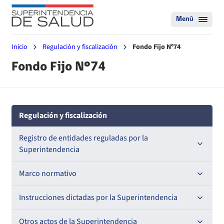
Menú
Inicio
Regulación y fiscalización
Fondo Fijo Nº74
Fondo Fijo Nº74
Regulación y fiscalización
Registro de entidades reguladas por la
Superintendencia
Registro de Prestadores Acreditados
Marco normativo
Registro de Entidades Acreditadoras
Leyes
Instrucciones dictadas por la Superintendencia
Nacional
Regional
Registro de Entidades Certificadoras
Decretos con Fuerza de Ley
Para ISAPREs y FONASA
Otros actos de la Superintendencia
En orden alfabético