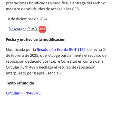
prestaciones bonificadas y modifica la entrega del archivo
Declaración de patrimonio e intereses de autoridades
Compendio Información
Sanciones aplicadas
maestro de solicitudes de acceso a las GES.
18 de diciembre de 2024
Decreta reserva o secreto según Ley N° 20.285
Compendio Instrumentos Contractuales
Sanciones a Entidades Acreditadoras
Descargar
2 MB
PDF
Sanciones Agentes de Ventas
Estructura Orgánica
Compendio Procedimientos
Fecha y motivo de la modificación
Sanciones a Isapres
Informes de Fiscalización
Modificada por la
Resolución Exenta IF/N°1120
, de fecha 04
de febrero de 2025, que «Acoge parcialmente el recurso de
Sanciones a Prestadores
Llamados a concurso de personal
reposición deducido por Isapre Consalud en contra de la
Circular IF/N° 489 y Rechaza el recurso de reposición
Otras Resoluciones
interpuesto por Isapre Esencial».
Sanciones aplicadas
Texto refundido
Circular IF_N°489 REF
Actas Consejo Consultivo Ley Corta de Isapres