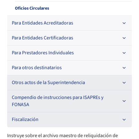
Oficios Circulares
Para Entidades Acreditadoras
Para Entidades Certificadoras
Circulares
Circulares internas
Para Prestadores Individuales
Resoluciones
Resoluciones
Para otros destinatarios
Circulares
Oficios Circulares
Circulares internas
Otros actos de la Superintendencia
Circulares
Resoluciones
Antecedentes preparatorios de normas que afecten a
Compendio de instrucciones para ISAPREs y
EMT Ley N° 20.416
FONASA
Oficios Circulares
Comisión Evaluadora de Licitaciones Públicas
Compendio Beneficios
Fiscalización
Convenios de colaboración
Compendio de Archivos Maestros
Informes de fiscalización
Instruye sobre el archivo maestro de reliquidación de