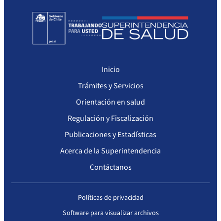
Sanciones a Prestadores
Llamados a concurso de personal
Otras Resoluciones
Sanciones aplicadas
Inicio
Actas Consejo Consultivo Ley Corta de Isapres
Trámites y Servicios
Orientación en salud
Regulación y Fiscalización
Publicaciones y Estadísticas
Acerca de la Superintendencia
Contáctanos
Políticas de privacidad
Software para visualizar archivos