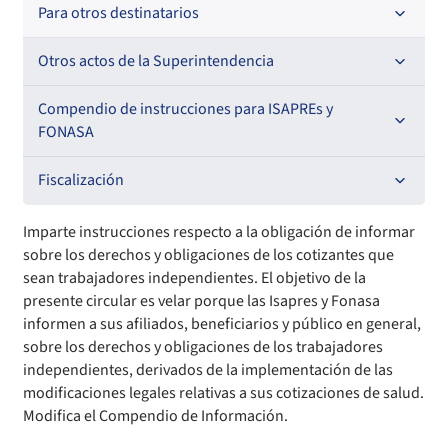
Oficios Circulares
Resoluciones
Para otros destinatarios
Circulares
Oficios Circulares
Circulares internas
Otros actos de la Superintendencia
Circulares
Resoluciones
Antecedentes preparatorios de normas que afecten a
Compendio de instrucciones para ISAPREs y
EMT Ley N° 20.416
FONASA
Oficios Circulares
Comisión Evaluadora de Licitaciones Públicas
Compendio Beneficios
Fiscalización
Convenios de colaboración
Compendio de Archivos Maestros
Informes de fiscalización
Imparte instrucciones respecto a la obligación de informar
sobre los derechos y obligaciones de los cotizantes que
Declaración de patrimonio e intereses de autoridades
Compendio Información
Sanciones aplicadas
sean trabajadores independientes. El objetivo de la
presente circular es velar porque las Isapres y Fonasa
informen a sus afiliados, beneficiarios y público en general,
Decreta reserva o secreto según Ley N° 20.285
Compendio Instrumentos Contractuales
Sanciones a Entidades Acreditadoras
sobre los derechos y obligaciones de los trabajadores
independientes, derivados de la implementación de las
Sanciones Agentes de Ventas
Estructura Orgánica
Compendio Procedimientos
modificaciones legales relativas a sus cotizaciones de salud.
Modifica el Compendio de Información.
Sanciones a Isapres
Informes de Fiscalización