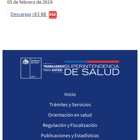
05 de febrero de 2019
Sanciones a Prestadores
Llamados a concurso de personal
Descargar
83 KB
PDF
Otras Resoluciones
Sanciones aplicadas
Actas Consejo Consultivo Ley Corta de Isapres
Inicio
Trámites y Servicios
Orientación en salud
Regulación y Fiscalización
Publicaciones y Estadísticas