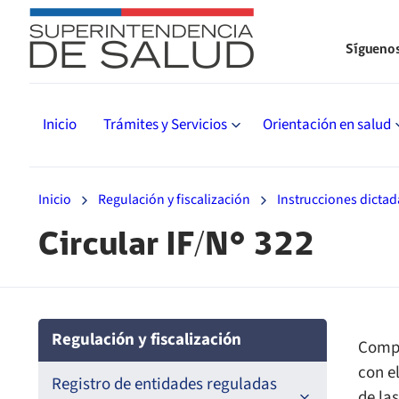
Sígueno
Inicio
Trámites y Servicios
Orientación en salud
Inicio
Regulación y fiscalización
Instrucciones dictad
Circular IF/N° 322
Regulación y fiscalización
Compl
con el
Registro de entidades reguladas
de la