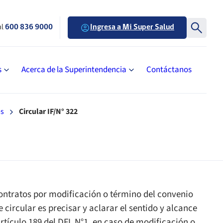
al
600 836 9000
Ingresa a Mi Super Salud
s
Acerca de la Superintendencia
Contáctanos
es
Circular IF/N° 322
ontratos por modificación o término del convenio
e circular es precisar y aclarar el sentido y alcance
rtículo 189 del DFL N°1, en caso de modificación o