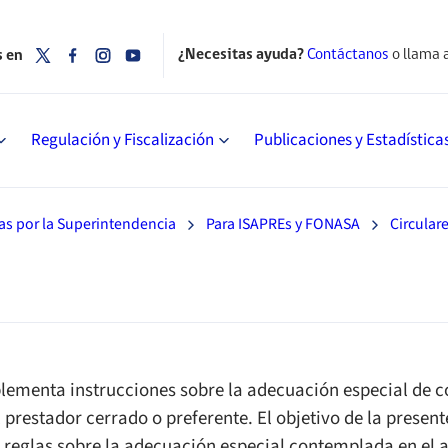
¿Necesitas ayuda?
Contáctanos
o llama 
s en
Regulación y Fiscalización
Publicaciones y Estadística
as por la Superintendencia
Para ISAPREs y FONASA
Circular
ementa instrucciones sobre la adecuación especial de c
 prestador cerrado o preferente. El objetivo de la present
s reglas sobre la adecuación especial contemplada en el a