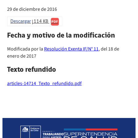
Sanciones a Prestadores
Llamados a concurso de personal
29 de diciembre de 2016
Otras Resoluciones
Descargar
114 KB
PDF
Fecha y motivo de la modificación
Sanciones aplicadas
Modificada por la
Resolución Exenta IF/N° 11
, del 18 de
Actas Consejo Consultivo Ley Corta de Isapres
enero de 2017
Texto refundido
articles-14714_Texto_refundido.pdf