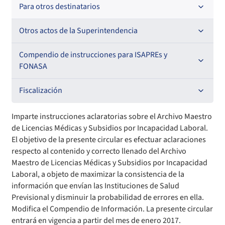
Oficios Circulares
Resoluciones
Para otros destinatarios
Circulares
Oficios Circulares
Circulares internas
Otros actos de la Superintendencia
Circulares
Resoluciones
Antecedentes preparatorios de normas que afecten a
Compendio de instrucciones para ISAPREs y
EMT Ley N° 20.416
FONASA
Oficios Circulares
Comisión Evaluadora de Licitaciones Públicas
Compendio Beneficios
Fiscalización
Convenios de colaboración
Compendio de Archivos Maestros
Informes de fiscalización
Imparte instrucciones aclaratorias sobre el Archivo Maestro
de Licencias Médicas y Subsidios por Incapacidad Laboral.
Declaración de patrimonio e intereses de autoridades
Compendio Información
Sanciones aplicadas
El objetivo de la presente circular es efectuar aclaraciones
respecto al contenido y correcto llenado del Archivo
Maestro de Licencias Médicas y Subsidios por Incapacidad
Decreta reserva o secreto según Ley N° 20.285
Compendio Instrumentos Contractuales
Sanciones a Entidades Acreditadoras
Laboral, a objeto de maximizar la consistencia de la
información que envían las Instituciones de Salud
Sanciones Agentes de Ventas
Estructura Orgánica
Compendio Procedimientos
Previsional y disminuir la probabilidad de errores en ella.
Modifica el Compendio de Información. La presente circular
Sanciones a Isapres
Informes de Fiscalización
entrará en vigencia a partir del mes de enero 2017.