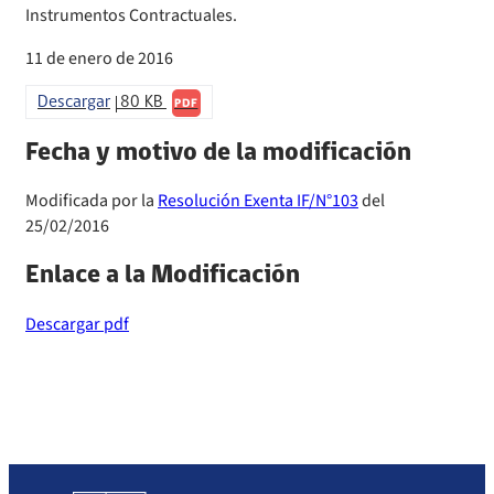
Instrumentos Contractuales.
Sanciones a Prestadores
Llamados a concurso de personal
11 de enero de 2016
Otras Resoluciones
Descargar
80 KB
PDF
Sanciones aplicadas
Fecha y motivo de la modificación
Actas Consejo Consultivo Ley Corta de Isapres
Modificada por la
Resolución Exenta IF/N°103
del
25/02/2016
Enlace a la Modificación
Descargar pdf