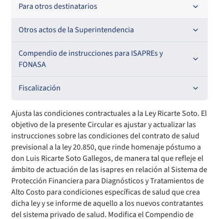
Oficios Circulares
Resoluciones
Para otros destinatarios
Circulares
Oficios Circulares
Circulares internas
Otros actos de la Superintendencia
Circulares
Resoluciones
Antecedentes preparatorios de normas que afecten a
Compendio de instrucciones para ISAPREs y
EMT Ley N° 20.416
FONASA
Oficios Circulares
Comisión Evaluadora de Licitaciones Públicas
Compendio Beneficios
Fiscalización
Convenios de colaboración
Compendio de Archivos Maestros
Informes de fiscalización
Ajusta las condiciones contractuales a la Ley Ricarte Soto. El
objetivo de la presente Circular es ajustar y actualizar las
Declaración de patrimonio e intereses de autoridades
Compendio Información
Sanciones aplicadas
instrucciones sobre las condiciones del contrato de salud
previsional a la ley 20.850, que rinde homenaje póstumo a
don Luis Ricarte Soto Gallegos, de manera tal que refleje el
Decreta reserva o secreto según Ley N° 20.285
Compendio Instrumentos Contractuales
Sanciones a Entidades Acreditadoras
ámbito de actuación de las isapres en relación al Sistema de
Protección Financiera para Diagnósticos y Tratamientos de
Sanciones Agentes de Ventas
Estructura Orgánica
Compendio Procedimientos
Alto Costo para condiciones específicas de salud que crea
dicha ley y se informe de aquello a los nuevos contratantes
Sanciones a Isapres
Informes de Fiscalización
del sistema privado de salud. Modifica el Compendio de