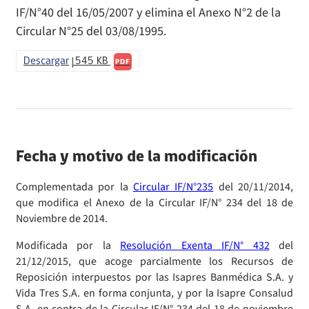
Sanciones a Prestadores
IF/N°40 del 16/05/2007 y elimina el Anexo N°2 de la
Llamados a concurso de personal
Circular N°25 del 03/08/1995.
Otras Resoluciones
Descargar
545 KB
PDF
Sanciones aplicadas
Actas Consejo Consultivo Ley Corta de Isapres
Fecha y motivo de la modificación
Complementada por la
Circular IF/N°235
del 20/11/2014,
que modifica el Anexo de la Circular IF/N° 234 del 18 de
Noviembre de 2014.
Modificada por la
Resolución Exenta IF/N° 432
del
21/12/2015, que acoge parcialmente los Recursos de
Reposición interpuestos por las Isapres Banmédica S.A. y
Vida Tres S.A. en forma conjunta, y por la Isapre Consalud
S.A. en contra de la Circular IF/N° 234 del 18 de noviembre