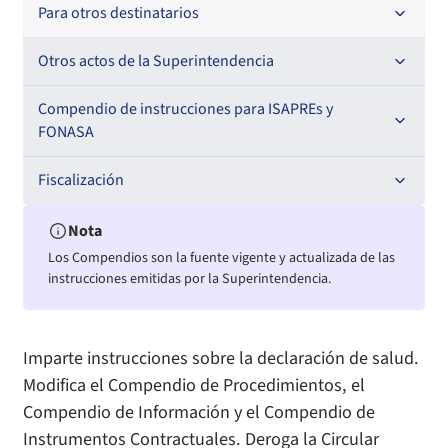
Oficios Circulares
Resoluciones
Para otros destinatarios
Circulares
Oficios Circulares
Circulares internas
Otros actos de la Superintendencia
Circulares
Resoluciones
Antecedentes preparatorios de normas que afecten a
Compendio de instrucciones para ISAPREs y
EMT Ley N° 20.416
FONASA
Oficios Circulares
Comisión Evaluadora de Licitaciones Públicas
Compendio Beneficios
Fiscalización
Convenios de colaboración
Compendio de Archivos Maestros
Informes de fiscalización
Nota
Los Compendios son la fuente vigente y actualizada de las
Declaración de patrimonio e intereses de autoridades
Compendio Información
Sanciones aplicadas
instrucciones emitidas por la Superintendencia.
Decreta reserva o secreto según Ley N° 20.285
Compendio Instrumentos Contractuales
Sanciones a Entidades Acreditadoras
Imparte instrucciones sobre la declaración de salud.
Sanciones Agentes de Ventas
Estructura Orgánica
Compendio Procedimientos
Modifica el Compendio de Procedimientos, el
Compendio de Información y el Compendio de
Sanciones a Isapres
Informes de Fiscalización
Instrumentos Contractuales. Deroga la Circular