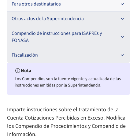
Oficios Circulares
Resoluciones
Para otros destinatarios
Circulares
Oficios Circulares
Circulares internas
Otros actos de la Superintendencia
Circulares
Resoluciones
Antecedentes preparatorios de normas que afecten a
Compendio de instrucciones para ISAPREs y
EMT Ley N° 20.416
FONASA
Oficios Circulares
Comisión Evaluadora de Licitaciones Públicas
Compendio Beneficios
Fiscalización
Convenios de colaboración
Compendio de Archivos Maestros
Informes de fiscalización
Nota
Los Compendios son la fuente vigente y actualizada de las
Declaración de patrimonio e intereses de autoridades
Compendio Información
Sanciones aplicadas
instrucciones emitidas por la Superintendencia.
Decreta reserva o secreto según Ley N° 20.285
Compendio Instrumentos Contractuales
Sanciones a Entidades Acreditadoras
Imparte instrucciones sobre el tratamiento de la
Sanciones Agentes de Ventas
Estructura Orgánica
Compendio Procedimientos
Cuenta Cotizaciones Percibidas en Exceso. Modifica
los Compendio de Procedimientos y Compendio de
Sanciones a Isapres
Informes de Fiscalización
Información.