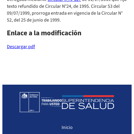
Sanciones a Prestadores
Llamados a concurso de personal
texto refundido de Circular N°24, de 1995. Circular 53 del
09/07/1999, prorroga entrada en vigencia de la Circular N°
52, del 25 de junio de 1999.
Otras Resoluciones
Enlace a la modificación
Sanciones aplicadas
Descargar pdf
Actas Consejo Consultivo Ley Corta de Isapres
Inicio