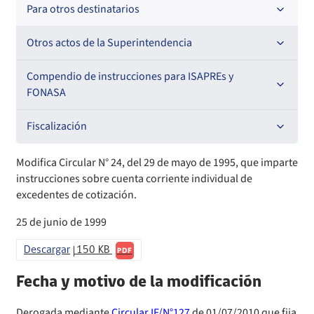
Oficios Circulares
Resoluciones
Para otros destinatarios
Circulares
Oficios Circulares
Circulares internas
Otros actos de la Superintendencia
Circulares
Resoluciones
Antecedentes preparatorios de normas que afecten a
Compendio de instrucciones para ISAPREs y
EMT Ley N° 20.416
FONASA
Oficios Circulares
Comisión Evaluadora de Licitaciones Públicas
Compendio Beneficios
Fiscalización
Convenios de colaboración
Compendio de Archivos Maestros
Informes de fiscalización
Modifica Circular N° 24, del 29 de mayo de 1995, que imparte
instrucciones sobre cuenta corriente individual de
Declaración de patrimonio e intereses de autoridades
Compendio Información
Sanciones aplicadas
excedentes de cotización.
25 de junio de 1999
Decreta reserva o secreto según Ley N° 20.285
Compendio Instrumentos Contractuales
Sanciones a Entidades Acreditadoras
Descargar
150 KB
PDF
Sanciones Agentes de Ventas
Estructura Orgánica
Compendio Procedimientos
Fecha y motivo de la modificación
Sanciones a Isapres
Informes de Fiscalización
Derogada mediante
Circular IF/N°127
de 01/07/2010 que fija