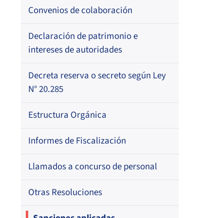
Resoluciones
Para otros destinatarios
Circulares
Registro de Médicos Revisores de
Convenios de colaboración
Regional
Por profesión
Ficha Clínica
Oficios Circulares
Circulares internas
Circulares
Por orden alfabético
Declaración de patrimonio e
Regional
Registro de Agentes de Ventas de
intereses de autoridades
Regional
Resoluciones
Por profesión
ISAPREs
Por orden alfabético
Decreta reserva o secreto según Ley
Oficios Circulares
Registro Nacional de Prestadores
N° 20.285
Por especialidad
Individuales de Salud
Estructura Orgánica
Directorio de Isapres
Informes de Fiscalización
Directorio de Médicos Contralores de
Llamados a concurso de personal
Licencias Médicas
Otras Resoluciones