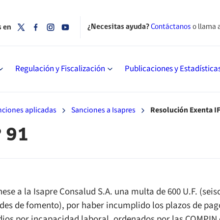
¿Necesitas ayuda?
Contáctanos
o llama 
s en
Regulación y Fiscalización
Publicaciones y Estadística
nciones aplicadas
Sanciones a Isapres
Resolución Exenta IF
° 91
ese a la Isapre Consalud S.A. una multa de 600 U.F. (seis
des de fomento), por haber incumplido los plazos de pag
dios por incapacidad laboral, ordenados por las COMPIN 