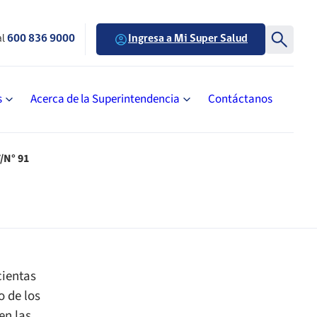
al
600 836 9000
Ingresa a Mi Super Salud
s
Acerca de la Superintendencia
Contáctanos
/N° 91
cientas
o de los
en las