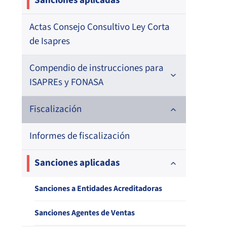
Sanciones aplicadas
Actas Consejo Consultivo Ley Corta
de Isapres
Compendio de instrucciones para
ISAPREs y FONASA
Compendio Beneficios
Fiscalización
Compendio de Archivos Maestros
Informes de fiscalización
Compendio Información
Sanciones aplicadas
Compendio Instrumentos
Sanciones a Entidades Acreditadoras
Contractuales
Sanciones Agentes de Ventas