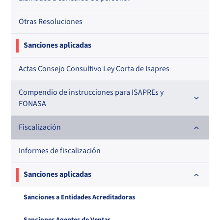
Otras Resoluciones
Sanciones aplicadas
Actas Consejo Consultivo Ley Corta de Isapres
Compendio de instrucciones para ISAPREs y
FONASA
Compendio Beneficios
Fiscalización
Compendio de Archivos Maestros
Informes de fiscalización
Compendio Información
Sanciones aplicadas
Compendio Instrumentos Contractuales
Sanciones a Entidades Acreditadoras