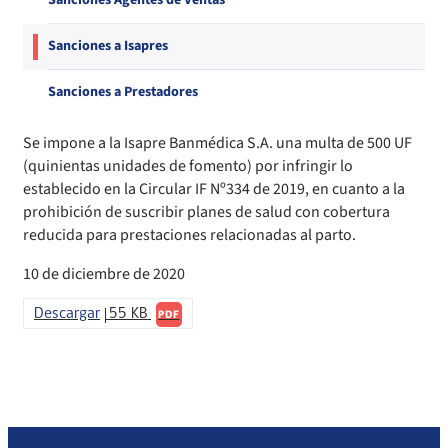
Sanciones Agentes de Ventas
Compendio Procedimientos
Sanciones a Isapres
Sanciones a Prestadores
Se impone a la Isapre Banmédica S.A. una multa de 500 UF
(quinientas unidades de fomento) por infringir lo
establecido en la Circular IF Nº334 de 2019, en cuanto a la
prohibición de suscribir planes de salud con cobertura
reducida para prestaciones relacionadas al parto.
10 de diciembre de 2020
Descargar
55 KB
PDF