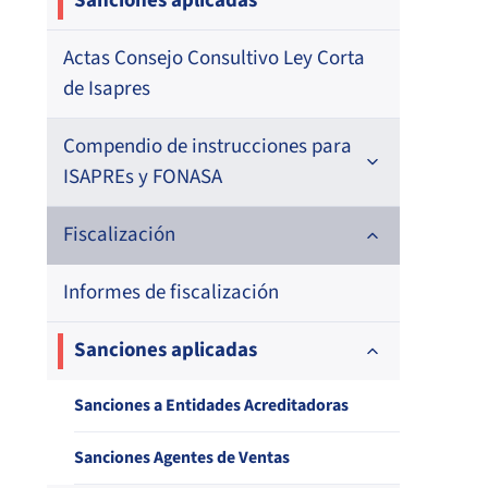
Sanciones aplicadas
Actas Consejo Consultivo Ley Corta
de Isapres
Compendio de instrucciones para
ISAPREs y FONASA
Compendio Beneficios
Fiscalización
Compendio de Archivos Maestros
Informes de fiscalización
Compendio Información
Sanciones aplicadas
Compendio Instrumentos
Sanciones a Entidades Acreditadoras
Contractuales
Sanciones Agentes de Ventas