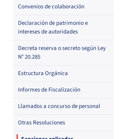
Resoluciones
Para otros destinatarios
Circulares
Registro de Médicos Revisores de
Convenios de colaboración
Regional
Por profesión
Ficha Clínica
Oficios Circulares
Circulares internas
Circulares
Por orden alfabético
Declaración de patrimonio e
Regional
Registro de Agentes de Ventas de
intereses de autoridades
Regional
Resoluciones
Por profesión
ISAPREs
Por orden alfabético
Decreta reserva o secreto según Ley
Oficios Circulares
Registro Nacional de Prestadores
N° 20.285
Por especialidad
Individuales de Salud
Estructura Orgánica
Directorio de Isapres
Informes de Fiscalización
Directorio de Médicos Contralores de
Llamados a concurso de personal
Licencias Médicas
Otras Resoluciones