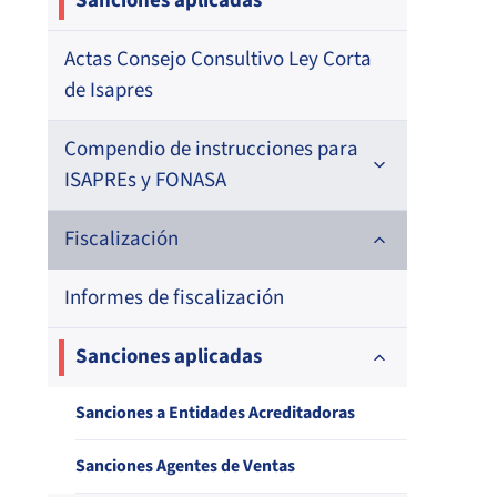
Sanciones aplicadas
Actas Consejo Consultivo Ley Corta
de Isapres
Compendio de instrucciones para
ISAPREs y FONASA
Compendio Beneficios
Fiscalización
Compendio de Archivos Maestros
Informes de fiscalización
Compendio Información
Sanciones aplicadas
Compendio Instrumentos
Sanciones a Entidades Acreditadoras
Contractuales
Sanciones Agentes de Ventas