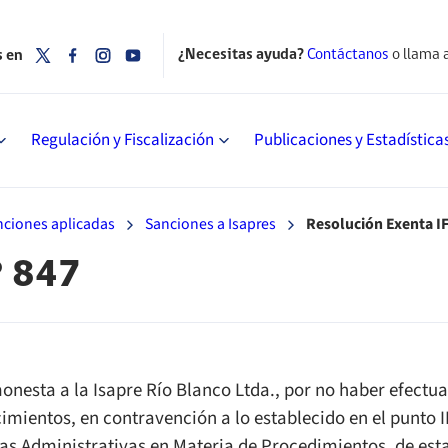
¿Necesitas ayuda?
Contáctanos
o llama 
s en
Regulación y Fiscalización
Publicaciones y Estadística
nciones aplicadas
Sanciones a Isapres
Resolución Exenta IF
° 847
onesta a la Isapre Río Blanco Ltda., por no haber efectu
imientos, en contravención a lo establecido en el punto II
s Administrativas en Materia de Procedimientos, de est