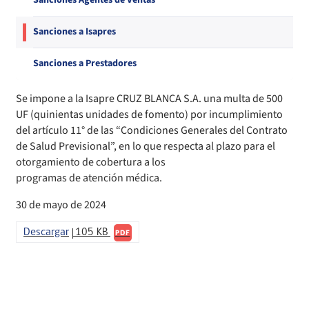
Sanciones Agentes de Ventas
Compendio Procedimientos
Sanciones a Isapres
Sanciones a Prestadores
Se impone a la Isapre CRUZ BLANCA S.A. una multa de 500
UF (quinientas unidades de fomento) por incumplimiento
del artículo 11° de las “Condiciones Generales del Contrato
de Salud Previsional”, en lo que respecta al plazo para el
otorgamiento de cobertura a los
programas de atención médica.
30 de mayo de 2024
Descargar
105 KB
PDF