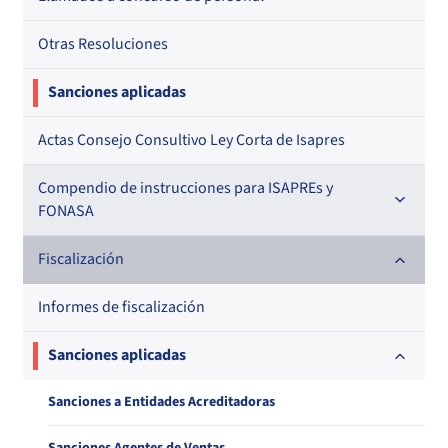
Otras Resoluciones
Sanciones aplicadas
Actas Consejo Consultivo Ley Corta de Isapres
Compendio de instrucciones para ISAPREs y
FONASA
Compendio Beneficios
Fiscalización
Compendio de Archivos Maestros
Informes de fiscalización
Compendio Información
Sanciones aplicadas
Compendio Instrumentos Contractuales
Sanciones a Entidades Acreditadoras