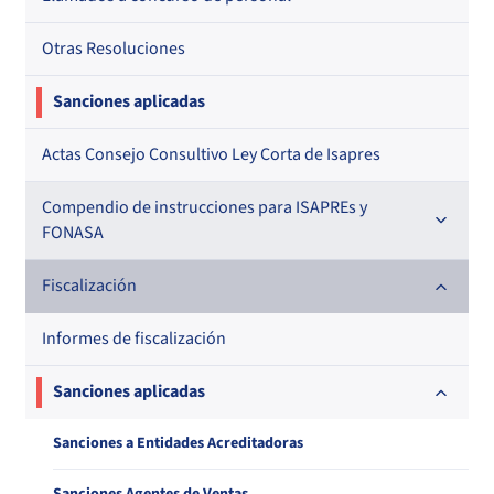
Otras Resoluciones
Sanciones aplicadas
Actas Consejo Consultivo Ley Corta de Isapres
Compendio de instrucciones para ISAPREs y
FONASA
Compendio Beneficios
Fiscalización
Compendio de Archivos Maestros
Informes de fiscalización
Compendio Información
Sanciones aplicadas
Compendio Instrumentos Contractuales
Sanciones a Entidades Acreditadoras