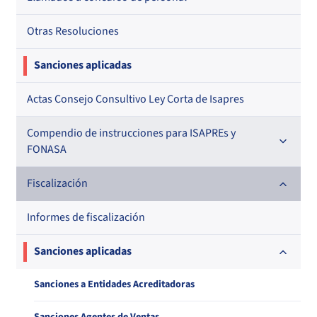
Otras Resoluciones
Sanciones aplicadas
Actas Consejo Consultivo Ley Corta de Isapres
Compendio de instrucciones para ISAPREs y
FONASA
Compendio Beneficios
Fiscalización
Compendio de Archivos Maestros
Informes de fiscalización
Compendio Información
Sanciones aplicadas
Compendio Instrumentos Contractuales
Sanciones a Entidades Acreditadoras