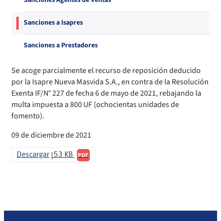
Sanciones Agentes de Ventas
Compendio Procedimientos
Sanciones a Isapres
Sanciones a Prestadores
Se acoge parcialmente el recurso de reposición deducido
por la Isapre Nueva Masvida S.A., en contra de la Resolución
Exenta IF/N° 227 de fecha 6 de mayo de 2021, rebajando la
multa impuesta a 800 UF (ochocientas unidades de
fomento).
09 de diciembre de 2021
Descargar
53 KB
PDF